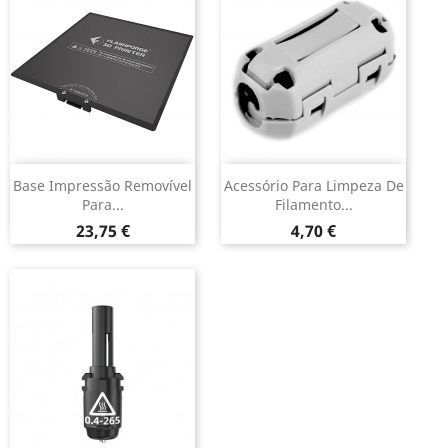
Base Impressão Removível
Acessório Para Limpeza De
Para...
Filamento...
Preço
Preço
23,75 €
4,70 €