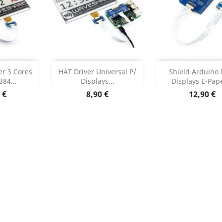
ar
Adicionar
Adicionar


er 3 Cores
HAT Driver Universal P/
Shield Arduino 
384...
Displays...
Displays E-Pape
o produto
Dados do produto
Dados do p


o
Preço
Preço
 €
8,90 €
12,90 €