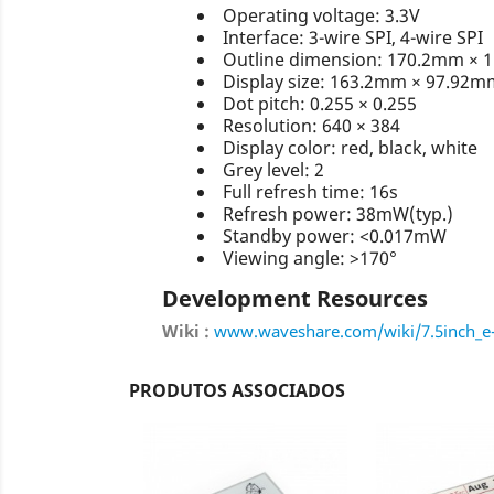
Operating voltage: 3.3V
Interface: 3-wire SPI, 4-wire SPI
Outline dimension: 170.2mm ×
Display size: 163.2mm × 97.92m
Dot pitch: 0.255 × 0.255
Resolution: 640 × 384
Display color: red, black, white
Grey level: 2
Full refresh time: 16s
Refresh power: 38mW(typ.)
Standby power: <0.017mW
Viewing angle: >170°
Development Resources
Wiki :
www.waveshare.com/wiki/7.5inch_e
PRODUTOS ASSOCIADOS