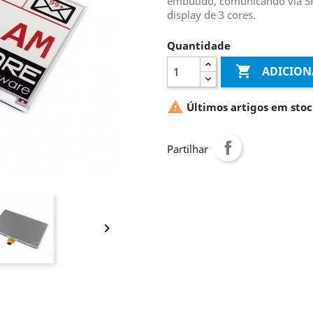
embutido, comunicando via SPI
display de 3 cores.
Quantidade

ADICION

Últimos artigos em stoc
Partilhar
