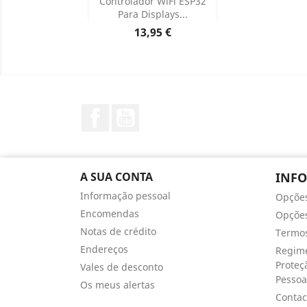

Controlador WiFi ESP32
Para Displays...
Dados do produto

Preço
13,95 €
Facebook
YouTube
A SUA CONTA
INF
Informação pessoal
Opçõe
Encomendas
Opções
Notas de crédito
Termos
Endereços
Regime
Proteç
Vales de desconto
Pessoa
Os meus alertas
Contac