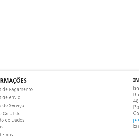
ORMAÇÕES
I
bo
s de Pagamento
Ru
 de envio
48
 do Serviço
Po
Co
 Geral de
pa
ão de Dados
En
is
te-nos