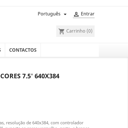
Português
Entrar


Carrinho
(0)
shopping_cart
S
CONTACTOS
CORES 7.5' 640X384
das, resolução de 640x384, com controlador