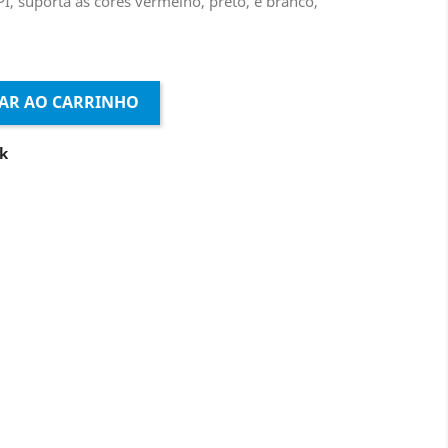
, suporta as cores vermelho, preto, e branco,
AR AO CARRINHO
k