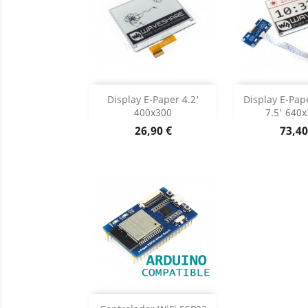
Adicionar
Adicion

Display E-Paper 4.2'
Display E-Pap
400x300
7.5' 640x
Dados do produto
Dados d


Preço
Preç
26,90 €
73,40
Adicionar