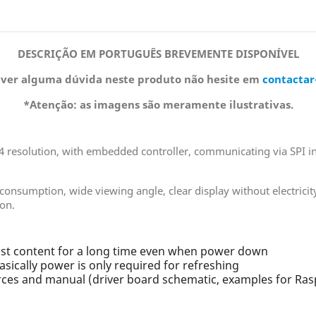
DESCRIÇÃO EM PORTUGUÊS BREVEMENTE DISPONÍVEL
iver alguma dúvida neste produto não hesite em
contactar
*Atenção: as imagens são meramente ilustrativas.
384 resolution, with embedded controller, communicating via SPI in
onsumption, wide viewing angle, clear display without electricity, 
 on.
last content for a long time even when power down
sically power is only required for refreshing
es and manual (driver board schematic, examples for Ra