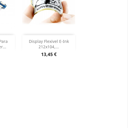
Adicionar


Para
Display Flexivel E-Ink
r...
212x104,...
roduto
Dados do produto

Preço
13,45 €