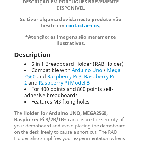
DESCRIÇÃO EM PORTUGUÊS BREVEMENTE
DISPONÍVEL
Se tiver alguma dúvida neste produto não
hesite em
contactar-nos
.
*Atenção: as imagens são meramente
ilustrativas.
Description
5 in 1 Breadboard Holder (RAB Holder)
Compatible with
Arduino Uno
/
Mega
2560
and
Raspberry Pi 3,
Raspberry Pi
2
and
Raspberry Pi Model B+
For 400 points and 800 points self-
adhesive breadboards
Features M3 fixing holes
The
Holder for Arduino UNO, MEGA2560,
Raspberry Pi 3/2B/1B+
can ensure the security of
your demoboard and avoid placing the demoboard
on the desk freely to cause a short cut. The RAB
Holder also simplifies your experimentation whens