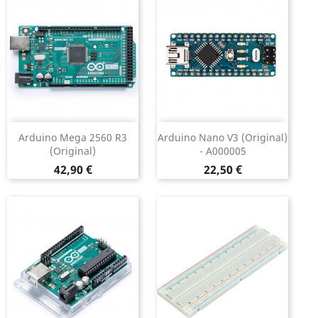
Arduino Mega 2560 R3
Arduino Nano V3 (original)
(original)
- A000005
Preço
Preço
42,90 €
22,50 €