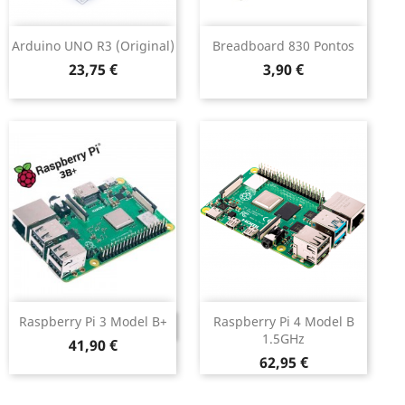
Arduino UNO R3 (original)
Breadboard 830 Pontos
Preço
Preço
23,75 €
3,90 €
Raspberry Pi 3 Model B+
Raspberry Pi 4 Model B
DESCONTINUADO
1.5GHz
Preço
41,90 €
Preço
62,95 €