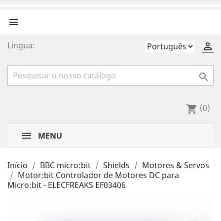

Língua:


(0)
shopping_cart
MENU
Início
BBC micro:bit
Shields
Motores & Servos
Motor:bit Controlador de Motores DC para
Micro:bit - ELECFREAKS EF03406