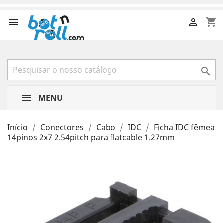
shopping_cart



MENU
Início
Conectores
Cabo
IDC
Ficha IDC fêmea
14pinos 2x7 2.54pitch para flatcable 1.27mm