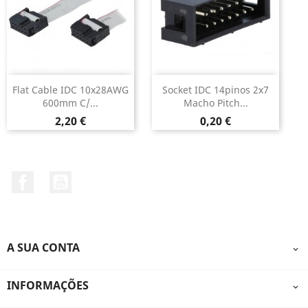
Flat Cable IDC 10x28AWG
Socket IDC 14pinos 2x7
600mm C/...
Macho Pitch...
Preço
Preço
2,20 €
0,20 €
Facebook
YouTube
A SUA CONTA

INFORMAÇÕES
