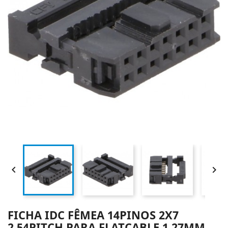


FICHA IDC FÊMEA 14PINOS 2X7
2.54PITCH PARA FLATCABLE 1.27MM