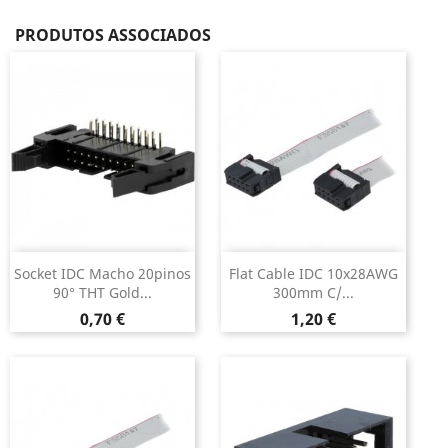
PRODUTOS ASSOCIADOS
Socket IDC Macho 20pinos
Flat Cable IDC 10x28AWG
90° THT Gold...
300mm C/...
Preço
Preço
0,70 €
1,20 €