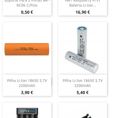
Suporte Para 2 Pilhas AA -
HAT Raspberry Pi P/
RC06 C/fios
Bateria Li-Ion...
Preço
Preço
0,50 €
16,90 €
Pilha Li-Ion 18650 3,7V
Pilha Li-Ion 18650 3,7V
DESCONTINUADO
2200mAh
3200mAh
Preço
Preço
3,90 €
5,40 €