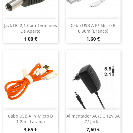
Jack DC 2,1 Com Terminais
Cabo USB A P/ Micro B
De Aperto
0.30m (Branco)
Preço
Preço
1,00 €
1,60 €
Cabo USB A P/ Micro B
Alimentador AC/DC 12V 3A
1.2m - Laranja
C/ Jack...
Preço
Preço
3,65 €
7,60 €