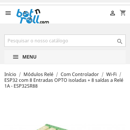
shopping_cart



MENU
Início
Módulos Relé
Com Controlador
Wi-Fi
ESP32 com 8 Entradas OPTO isoladas + 8 saídas a Relé
1A - ESP32SR88