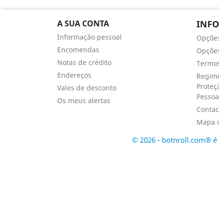
A SUA CONTA
INF
Informação pessoal
Opçõe
Encomendas
Opções
Notas de crédito
Termos
Endereços
Regime
Proteç
Vales de desconto
Pessoa
Os meus alertas
Contac
Mapa d
© 2026 - botnroll.com® 