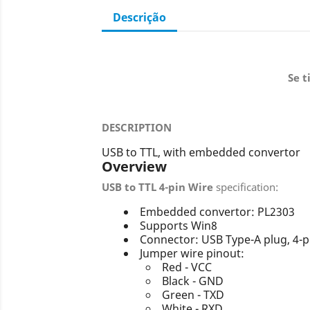
Descrição
Se t
DESCRIPTION
USB to TTL, with embedded convertor
Overview
USB to TTL 4-pin Wire
specification:
Embedded convertor: PL2303
Supports Win8
Connector: USB Type-A plug, 4-
Jumper wire pinout:
Red - VCC
Black - GND
Green - TXD
White - RXD