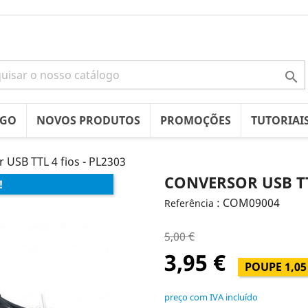

OGO
NOVOS PRODUTOS
PROMOÇÕES
TUTORIAI
 USB TTL 4 fios - PL2303
CONVERSOR USB TTL
!
: COM09004
Referência
5,00 €
3,95 €
POUPE 1,05
preço com IVA incluído