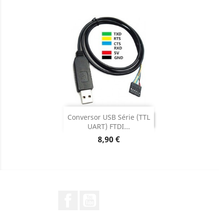
DESCONTINUADO

Conversor USB Série (TTL
DESCONTINUADO
UART) FTDI...
Preço
8,90 €
Facebook
YouTube