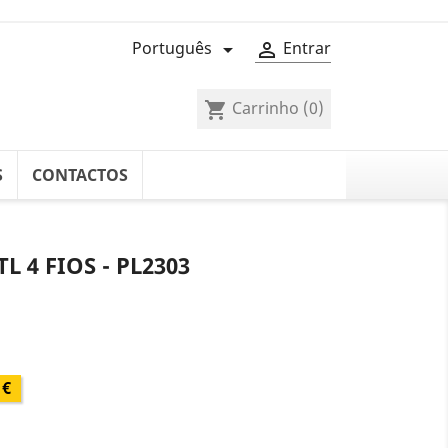
Português
Entrar


Carrinho
(0)
shopping_cart
S
CONTACTOS
 4 FIOS - PL2303
 €