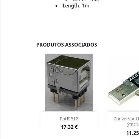
Length: 1m
PRODUTOS ASSOCIADOS
Adicionar
Adicion

PoUSB12
Conversor U
(CP21
Preço
17,32 €
Dados do produto
Dados d


Preç
11,25