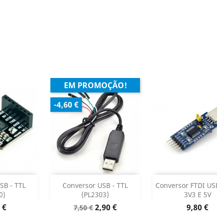
EM PROMOÇÃO!
-4,60 €
ar
Adicionar
Adicionar


SB - TTL
Conversor USB - TTL
Conversor FTDI U
0)
(PL2303)
3V3 E 5V
o produto
Dados do produto
Dados do p


o
Preço
Preço
Preço
 €
2,90 €
9,80 €
7,50 €
normal