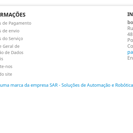
ORMAÇÕES
I
bo
s de Pagamento
Ru
 de envio
48
 do Serviço
Po
Co
 Geral de
pa
ão de Dados
En
is
te-nos
o site
é uma marca da empresa SAR - Soluções de Automação e Robótica