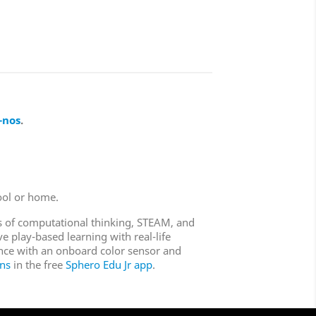
-nos
.
ool or home.
ls of computational thinking, STEAM, and
 play-based learning with real-life
nce with an onboard color sensor and
ons
in the free
Sphero Edu Jr app
.