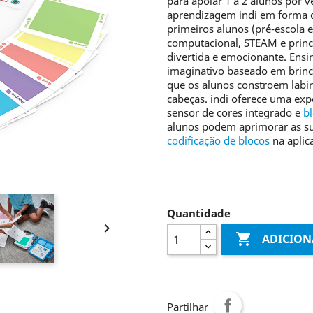
para apoiar 1 a 2 alunos por 
aprendizagem indi em forma de
primeiros alunos (pré-escola
computacional, STEAM e princ
divertida e emocionante. Ensi
imaginativo baseado em brinca
que os alunos constroem labir
cabeças. indi oferece uma e
sensor de cores integrado e
bl
alunos podem aprimorar as su
codificação de blocos
na aplic
Quantidade


ADICION
Partilhar