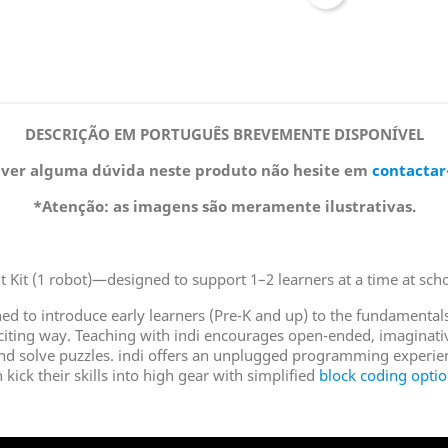
DESCRIÇÃO EM PORTUGUÊS BREVEMENTE DISPONÍVEL
iver alguma dúvida neste produto não hesite em
contactar
*Atenção: as imagens são meramente ilustrativas.
 Kit (1 robot)—designed to support 1–2 learners at a time at sch
ned to introduce early learners (Pre-K and up) to the fundamenta
citing way. Teaching with indi encourages open-ended, imaginative
and solve puzzles. indi offers an unplugged programming experie
 kick their skills into high gear with simplified
block coding opti