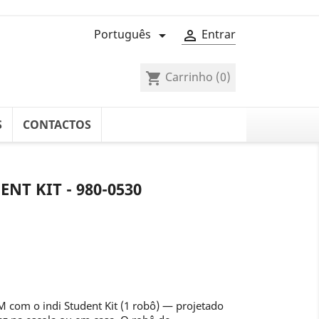
Português
Entrar


Carrinho
(0)
shopping_cart
S
CONTACTOS
NT KIT - 980-0530
 com o indi Student Kit (1 robô) — projetado