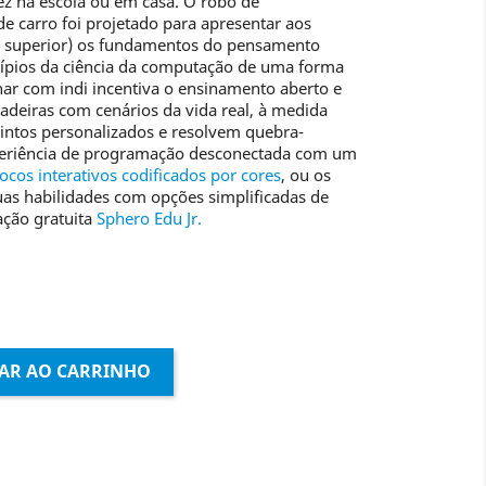
vez na escola ou em casa. O robô de
 carro foi projetado para apresentar aos
 e superior) os fundamentos do pensamento
ípios da ciência da computação de uma forma
nar com indi incentiva o ensinamento aberto e
deiras com cenários da vida real, à medida
intos personalizados e resolvem quebra-
xperiência de programação desconectada com um
ocos interativos codificados por cores
, ou os
as habilidades com opções simplificadas de
ação gratuita
Sphero Edu Jr.
AR AO CARRINHO