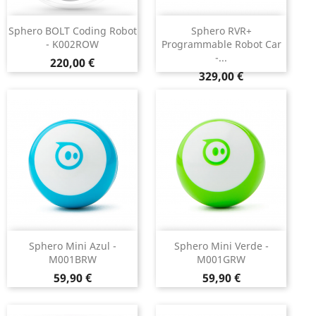
Sphero BOLT Coding Robot
Sphero RVR+
- K002ROW
Programmable Robot Car
-...
Preço
220,00 €
Preço
329,00 €
Sphero Mini Azul -
Sphero Mini Verde -
M001BRW
M001GRW
Preço
Preço
59,90 €
59,90 €