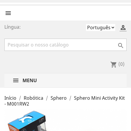

Língua:


(0)
shopping_cart
MENU
Início
Robótica
Sphero
Sphero Mini Activity Kit
- M001RW2