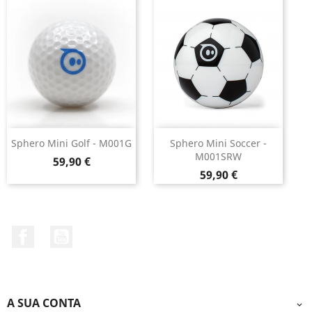
Sphero Mini Golf - M001G
Sphero Mini Soccer -
M001SRW
Preço
59,90 €
Preço
59,90 €
Facebook
YouTube
A SUA CONTA
