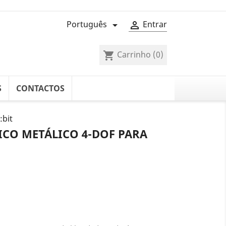
Português
Entrar


Carrinho
(0)
shopping_cart
S
CONTACTOS
:bit
ICO METÁLICO 4-DOF PARA