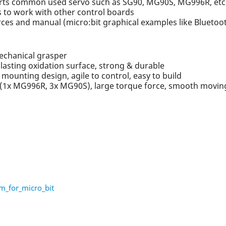
orts common used servo such as SG90, MG90S, MG996R, etc
s to work with other control boards
s and manual (micro:bit graphical examples like Bluetoot
mechanical grasper
lasting oxidation surface, strong & durable
mounting design, agile to control, easy to build
s (1x MG996R, 3x MG90S), large torque force, smooth movin
_for_micro_bit