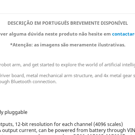
DESCRIÇÃO EM PORTUGUÊS BREVEMENTE DISPONÍVEL
iver alguma dúvida neste produto não hesite em
contactar
*Atenção: as imagens são meramente ilustrativas.
bot arm, and get started to explore the world of artificial intelli
 driver board, metal mechanical arm structure, and 4x metal gear s
rough Bluetooth connection.
ly pluggable
uts, 12-bit resolution for each channel (4096 scales)
3A output current, can be powered from battery through VIN