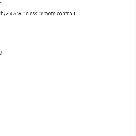
.
h/2.4G wir eless remote control)
g