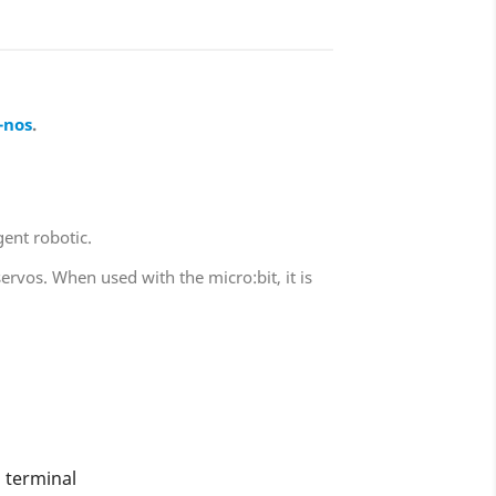
-nos
.
gent robotic.
ervos. When used with the micro:bit, it is
 terminal