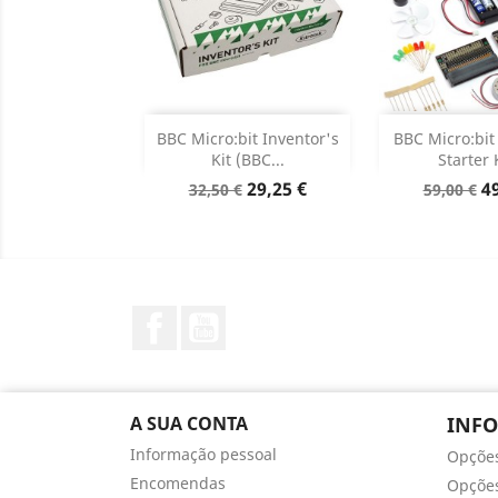
Adicionar
Adicion

BBC Micro:bit Inventor's
BBC Micro:bit
Kit (BBC...
Starter K
Dados do produto
Dados d


Preço
Preço
Preço
P
29,25 €
49
32,50 €
59,00 €
normal
normal
Facebook
YouTube
A SUA CONTA
INF
Informação pessoal
Opçõe
Encomendas
Opções