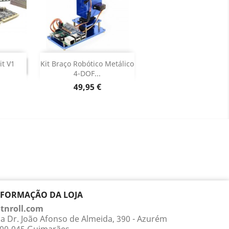
NUADO
Adicionar

it V1
Kit Braço Robótico Metálico
INUADO
4-DOF...
Dados do produto

Preço
49,95 €
NFORMAÇÃO DA LOJA
tnroll.com
a Dr. João Afonso de Almeida, 390 - Azurém
00-045 Guimarães