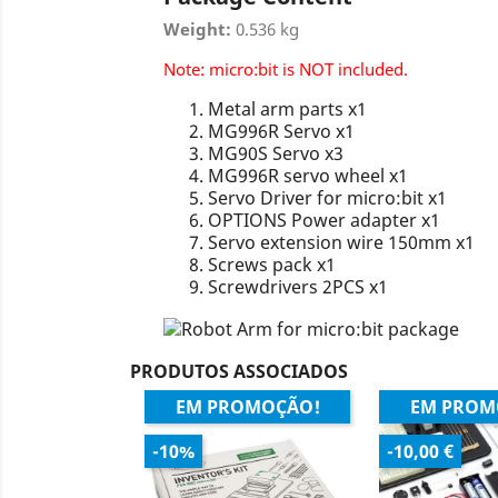
Weight:
0.536 kg
Note: micro:bit is NOT included.
Metal arm parts x1
MG996R Servo x1
MG90S Servo x3
MG996R servo wheel x1
Servo Driver for micro:bit x1
OPTIONS Power adapter x1
Servo extension wire 150mm x1
Screws pack x1
Screwdrivers 2PCS x1
PRODUTOS ASSOCIADOS
EM PROMOÇÃO!
EM PROM
-10%
-10,00 €