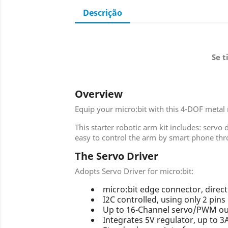
Descrição
Se t
Overview
Equip your micro:bit with this 4-DOF metal ro
This starter robotic arm kit includes: servo
easy to control the arm by smart phone th
The Servo Driver
Adopts Servo Driver for micro:bit:
micro:bit edge connector, direct
I2C controlled, using only 2 pins
Up to 16-Channel servo/PWM outp
Integrates 5V regulator, up to 