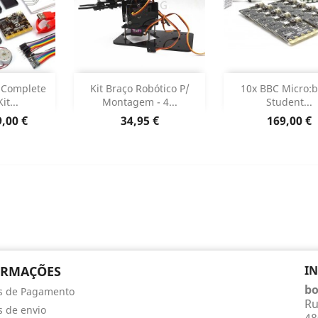
DESCONTI
ar
Adicionar



 Complete
Kit Braço Robótico P/
10x BBC Micro:b
DESCONT
it...
Montagem - 4...
Student...
o produto
Dados do produto

reço
Preço
Preço
,00 €
34,95 €
169,00 €
ORMAÇÕES
I
bo
s de Pagamento
Ru
 de envio
48