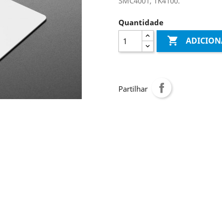
SMC4001, TK4100.
Quantidade

ADICION
Partilhar