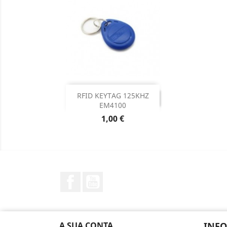
DESCONTINUADO

RFID KEYTAG 125KHZ
DESCONTINUADO
EM4100
Preço
1,00 €
Facebook
YouTube
A SUA CONTA
INF