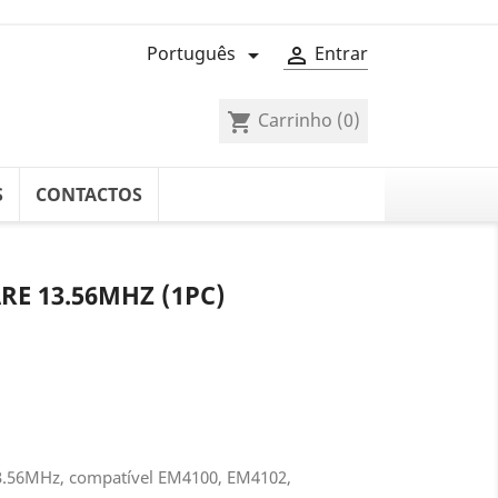
Português
Entrar


Carrinho
(0)
shopping_cart
S
CONTACTOS
RE 13.56MHZ (1PC)
3.56MHz, compatível EM4100, EM4102,