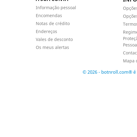
Informação pessoal
Opçõe
Encomendas
Opções
Notas de crédito
Termos
Endereços
Regime
Proteç
Vales de desconto
Pessoa
Os meus alertas
Contac
Mapa d
© 2026 - botnroll.com® 