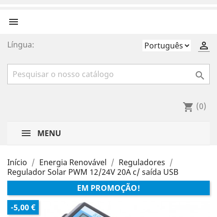

Língua:


(0)
shopping_cart
MENU
Início
Energia Renovável
Reguladores
Regulador Solar PWM 12/24V 20A c/ saída USB
EM PROMOÇÃO!
-5,00 €