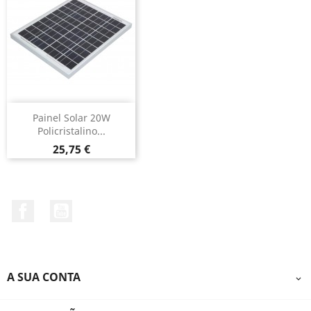
Painel Solar 20W
Policristalino...
Preço
25,75 €
Facebook
YouTube
A SUA CONTA
