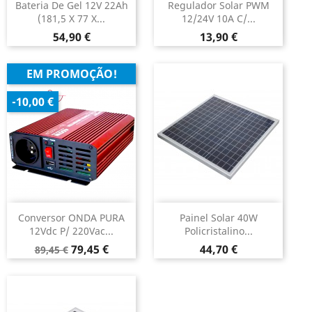
Bateria De Gel 12V 22Ah
Regulador Solar PWM
(181,5 X 77 X...
12/24V 10A C/...
Preço
Preço
54,90 €
13,90 €
EM PROMOÇÃO!
-10,00 €
Conversor ONDA PURA
Painel Solar 40W
12Vdc P/ 220Vac...
Policristalino...
Preço
Preço
Preço
79,45 €
44,70 €
89,45 €
normal