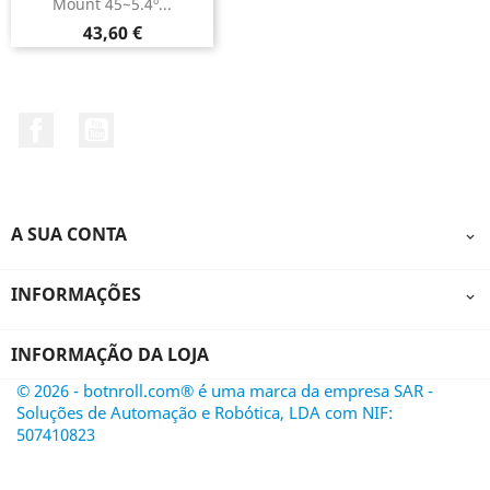
Mount 45~5.4º...
Preço
43,60 €
Facebook
YouTube
A SUA CONTA

INFORMAÇÕES

INFORMAÇÃO DA LOJA
© 2026 - botnroll.com® é uma marca da empresa SAR -
Soluções de Automação e Robótica, LDA com NIF:
507410823