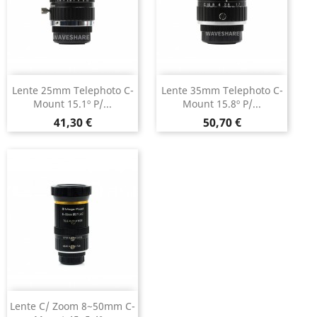
Lente 25mm Telephoto C-
Lente 35mm Telephoto C-
Mount 15.1º P/...
Mount 15.8º P/...
Preço
Preço
41,30 €
50,70 €
Lente C/ Zoom 8~50mm C-