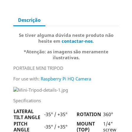
Descrição
Se tiver alguma dúvida neste produto não
hesite em
contactar-nos
.
*Atenção: as imagens são meramente
ilustrativas.
PORTABLE MINI TRIPOD
For use with:
Raspberry Pi HQ Camera
Specifications
LATERAL
-35° / +35°
ROTATION
360°
TILT ANGLE
PITCH
MOUNT
1/4"
-35° / +35°
ANGLE
(TOP)
screw