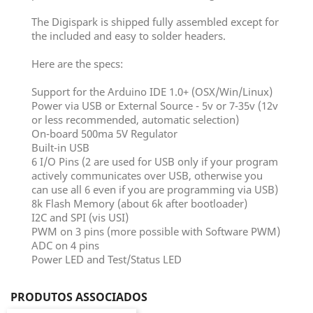
The Digispark is shipped fully assembled except for
the included and easy to solder headers.
Here are the specs:
Support for the Arduino IDE 1.0+ (OSX/Win/Linux)
Power via USB or External Source - 5v or 7-35v (12v
or less recommended, automatic selection)
On-board 500ma 5V Regulator
Built-in USB
6 I/O Pins (2 are used for USB only if your program
actively communicates over USB, otherwise you
can use all 6 even if you are programming via USB)
8k Flash Memory (about 6k after bootloader)
I2C and SPI (vis USI)
PWM on 3 pins (more possible with Software PWM)
ADC on 4 pins
Power LED and Test/Status LED
PRODUTOS ASSOCIADOS