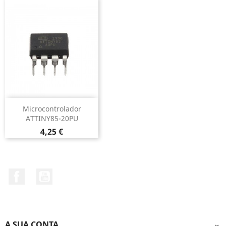
Microcontrolador
ATTINY85-20PU
Preço
4,25 €
Facebook
YouTube
A SUA CONTA
