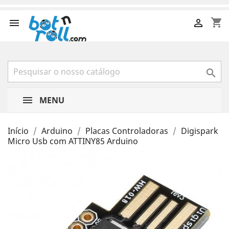
shopping_cart



MENU
Início
Arduino
Placas Controladoras
Digispark
Micro Usb com ATTINY85 Arduino