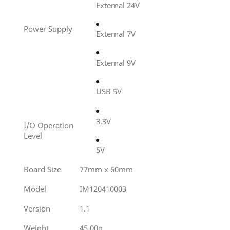
External 24V
Power Supply
External 7V
External 9V
USB 5V
3.3V
I/O Operation
Level
5V
Board Size
77mm x 60mm
Model
IM120410003
Version
1.1
Weight
45.00g