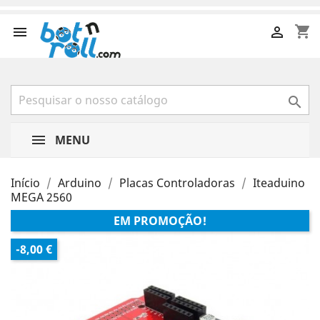
shopping_cart



MENU
Início
Arduino
Placas Controladoras
Iteaduino
MEGA 2560
EM PROMOÇÃO!
-8,00 €