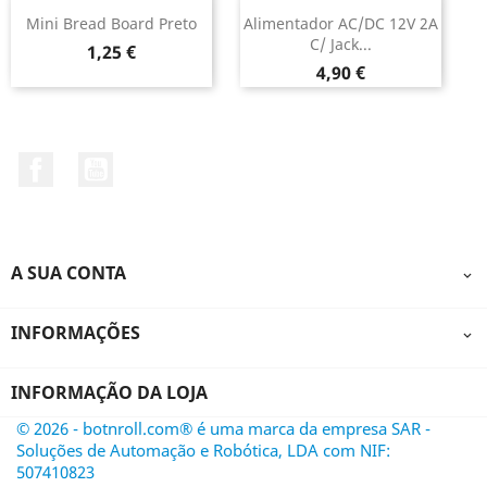
Mini Bread Board Preto
Alimentador AC/DC 12V 2A
C/ Jack...
Preço
1,25 €
Preço
4,90 €
Facebook
YouTube
A SUA CONTA

INFORMAÇÕES

INFORMAÇÃO DA LOJA
© 2026 - botnroll.com® é uma marca da empresa SAR -
Soluções de Automação e Robótica, LDA com NIF:
507410823