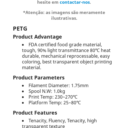
hesite em
contactar-nos
.
*Atenção: as imagens são meramente
ilustrativas.
PETG
Product Advantage
FDA certified food grade material,
tough, 90% light transmittance 80℃ heat
durable, mechanical reprocessable, easy
coloring, best transparent object printing
material.
Product Parameters
Filament Diameter: 1.75mm
Spool N.W: 1.0kg
Print Temp: 230~270℃
Platform Temp: 25~80℃
Product Features
Tenacity, Fluency, Tenacity, high
transparent texture