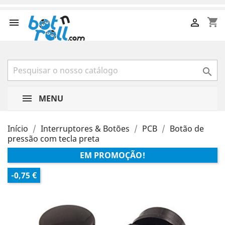
shopping_cart



MENU
Início
Interruptores & Botões
PCB
Botão de
pressão com tecla preta
EM PROMOÇÃO!
-0,75 €