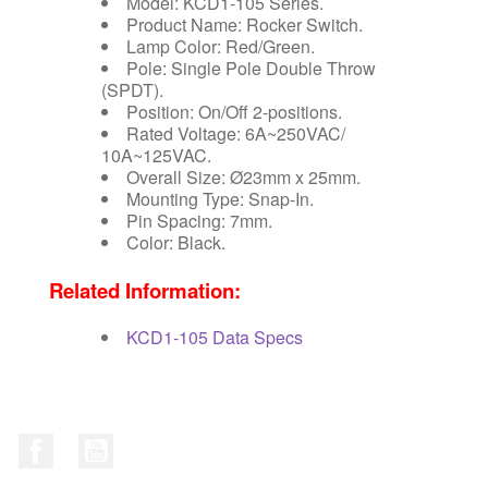
Model: KCD1-105 Series.
Product Name: Rocker Switch.
Lamp Color: Red/Green.
Pole: Single Pole Double Throw
(SPDT).
Position: On/Off 2-positions.
Rated Voltage: 6A~250VAC/
10A~125VAC.
Overall Size: Ø23mm x 25mm.
Mounting Type: Snap-In.
Pin Spacing: 7mm.
Color: Black.
Related Information:
KCD1-105 Data Specs
Facebook
YouTube