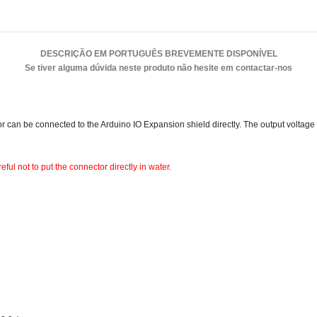
DESCRIÇÃO EM PORTUGUÊS BREVEMENTE DISPONÍVEL
Se tiver alguma dúvida neste produto não hesite em contactar-nos
 can be connected to the Arduino IO Expansion shield directly. The output voltage 
ful not to put the connector directly in water.