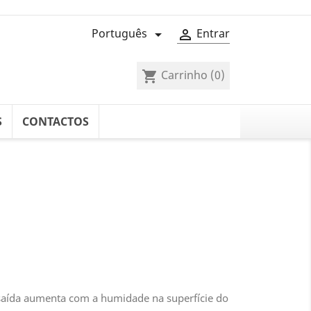
Português
Entrar


Carrinho
(0)
shopping_cart
S
CONTACTOS
 saída aumenta com a humidade na superfície do