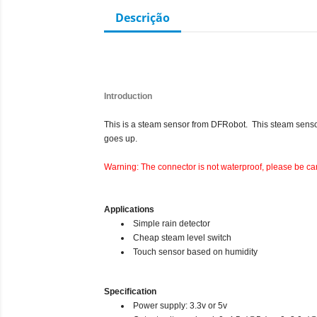
Descrição
Introduction
This is a steam sensor from DFRobot. This steam sensor
goes up.
Warning: The connector is not waterproof, please be care
Applications
Simple rain detector
Cheap steam level switch
Touch sensor based on humidity
Specification
Power supply: 3.3v or 5v