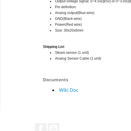
Output voltage signal: 0~4.5v(@5v) or 0~3.0v(@
Pin definition:
Analog output(Blue wire)
GND(Black wire)
Power(Red wire)
Size: 30x20x6mm
Shipping List
Steam sensor
(1 unit)
Analog Sensor Cable
(1 unit)
Documents
Wiki Doc
Facebook
YouTube