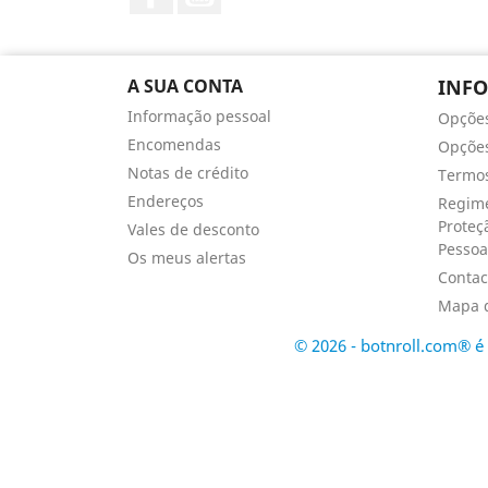
A SUA CONTA
INF
Informação pessoal
Opçõe
Encomendas
Opções
Notas de crédito
Termos
Endereços
Regime
Proteç
Vales de desconto
Pessoa
Os meus alertas
Contac
Mapa d
© 2026 - botnroll.com® 