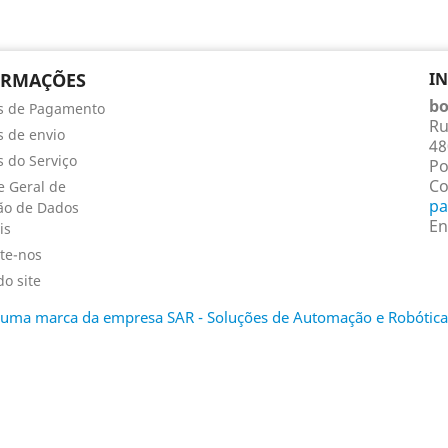
ORMAÇÕES
I
bo
s de Pagamento
Ru
 de envio
48
 do Serviço
Po
Co
 Geral de
pa
ão de Dados
En
is
te-nos
o site
é uma marca da empresa SAR - Soluções de Automação e Robótica