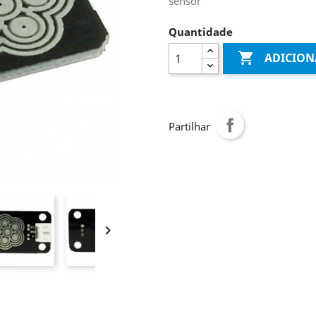
sensor
Quantidade

ADICION
Partilhar
