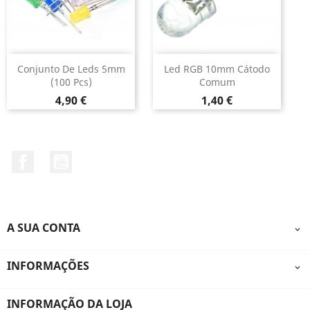
Conjunto De Leds 5mm
Led RGB 10mm Cátodo
(100 Pcs)
Comum
Preço
Preço
4,90 €
1,40 €
Facebook
YouTube
A SUA CONTA

INFORMAÇÕES

INFORMAÇÃO DA LOJA