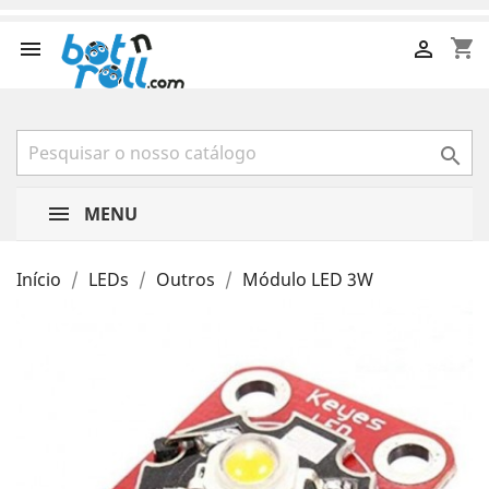
shopping_cart



MENU
Início
LEDs
Outros
Módulo LED 3W