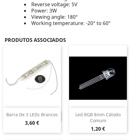
Reverse voltage: 5V
Power: 3W
Viewing angle: 180°
Working temperature: -20° to 60°
PRODUTOS ASSOCIADOS
Barra De 3 LEDs Brancos
Led RGB 8mm Cátodo
DESCONTINUADO
Comum
Preço
3,60 €
Preço
1,20 €