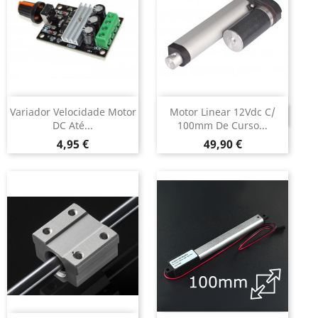
Variador Velocidade Motor
Motor Linear 12Vdc C/
DESCONTINUADO
DC Até...
100mm De Curso...
Preço
Preço
4,95 €
49,90 €