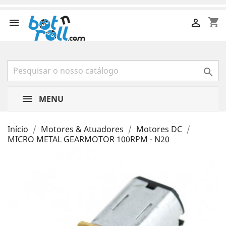
shopping_cart



MENU
Início
Motores & Atuadores
Motores DC
MICRO METAL GEARMOTOR 100RPM - N20