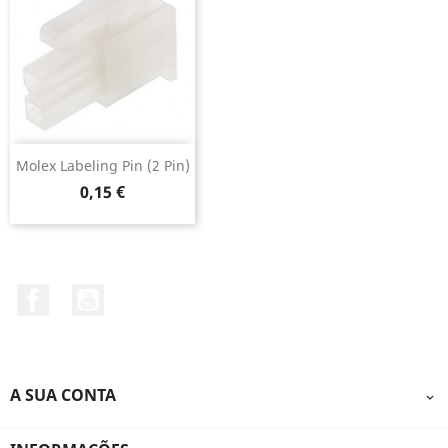
Molex Labeling Pin (2 Pin)
Preço
0,15 €
Facebook
YouTube
A SUA CONTA
