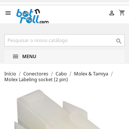
shopping_cart



MENU
Início
Conectores
Cabo
Molex & Tamiya
Molex Labeling socket (2 pin)