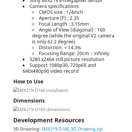
Sony IMX219 8-megapixel sensor
Camera specifications
CMOS size : 1/4inch
Aperture (F) : 2.35
Focal Length : 3.15mm
Angle of View (diagonal) : 160
degree (while the original V2 camera
is only 62.2 degree)
Distortion: < 14.3%
Focusing Range: 20cm ~ infinity
3280 x2464 still picture resolution
Support 1080p30, 720p60 and
640x480p90 video record
How to Use
Dimensions
Development Resources
3D Drawing:
IMX219-D160_3D_Drawing.zip