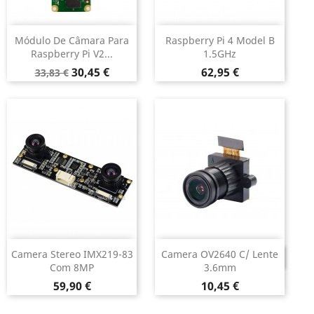
Módulo De Câmara Para
Raspberry Pi 4 Model B
Raspberry Pi V2...
1.5GHz
Preço
Preço
Preço
30,45 €
62,95 €
33,83 €
normal
Camera Stereo IMX219-83
Camera OV2640 C/ Lente
DESCONTINUADO
Com 8MP
3.6mm
Preço
Preço
59,90 €
10,45 €