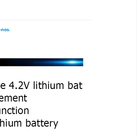
-nos
.