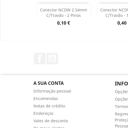
Adicionar
Adicion

Conector NCDW 2.54mm
Conector NC
C/travão - 2 Pinos
C/travão - 
Dados do produto
Dados d


Preço
Preç
0,10 €
0,40
Facebook
YouTube
A SUA CONTA
INF
Informação pessoal
Opçõe
Encomendas
Opções
Notas de crédito
Termos
Endereços
Regime
Proteç
Vales de desconto
Pessoa