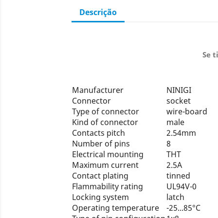
Descrição
Se t
Manufacturer
NINIGI
Connector
socket
Type of connector
wire-board
Kind of connector
male
Contacts pitch
2.54mm
Number of pins
8
Electrical mounting
THT
Maximum current
2.5A
Contact plating
tinned
Flammability rating
UL94V-0
Locking system
latch
Operating temperature
-25...85°C