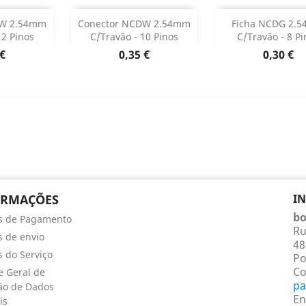
ar
Adicionar
Adicionar


DW 2.54mm
Conector NCDW 2.54mm
Ficha NCDG 2.
12 Pinos
C/travão - 10 Pinos
C/travão - 8 Pi
o produto
Dados do produto
Dados do p


o
Preço
Preço
 €
0,35 €
0,30 €
ORMAÇÕES
I
bo
s de Pagamento
Ru
 de envio
48
 do Serviço
Po
Co
 Geral de
pa
ão de Dados
En
is