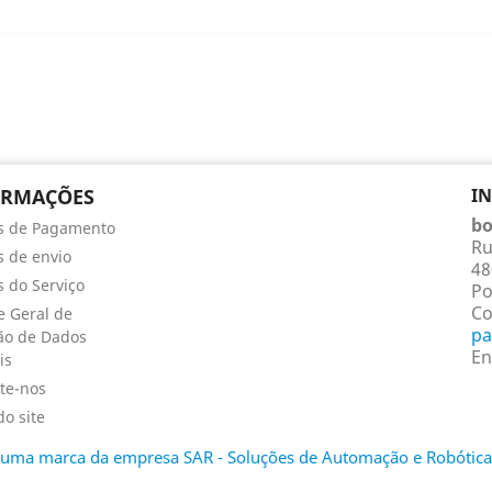
ORMAÇÕES
I
bo
s de Pagamento
Ru
 de envio
48
 do Serviço
Po
Co
 Geral de
pa
ão de Dados
En
is
te-nos
o site
é uma marca da empresa SAR - Soluções de Automação e Robótica