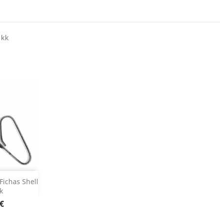
 kk
ar

Fichas Shell
k
o produto
o
 €