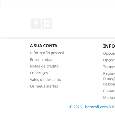
Facebook
YouTube
A SUA CONTA
INF
Informação pessoal
Opçõe
Encomendas
Opções
Notas de crédito
Termos
Endereços
Regime
Proteç
Vales de desconto
Pessoa
Os meus alertas
Contac
Mapa d
© 2026 - botnroll.com® 