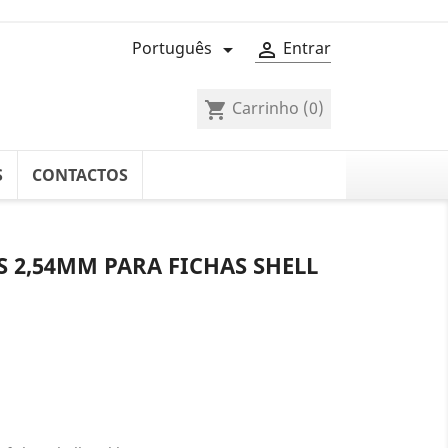
Português
Entrar


Carrinho
(0)
shopping_cart
S
CONTACTOS
 2,54MM PARA FICHAS SHELL