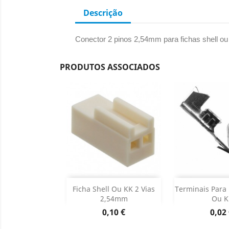
Descrição
Conector 2 pinos 2,54mm para fichas shell ou
PRODUTOS ASSOCIADOS
Adicionar
Adicion

Ficha Shell Ou KK 2 Vias
Terminais Para 
2,54mm
Ou K
Dados do produto
Dados d


Preço
Preç
0,10 €
0,02