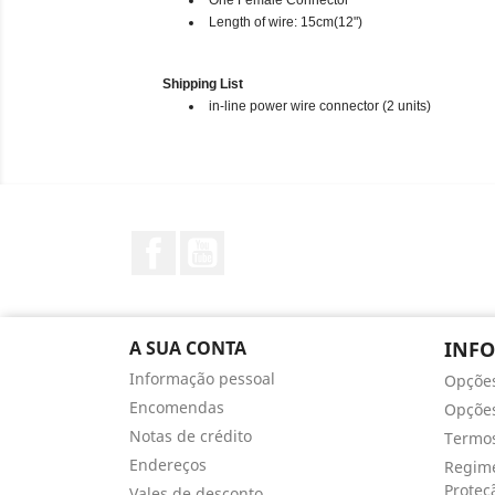
One Female Connector
Length of wire: 15cm(12")
Shipping List
in-line power wire connector (2 units)
Facebook
YouTube
A SUA CONTA
INF
Informação pessoal
Opçõe
Encomendas
Opções
Notas de crédito
Termos
Endereços
Regime
Proteç
Vales de desconto