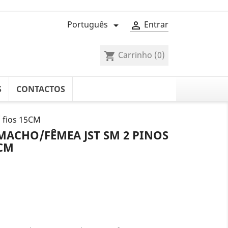
Português
Entrar


Carrinho
(0)
shopping_cart
S
CONTACTOS
 fios 15CM
MACHO/FÊMEA JST SM 2 PINOS
5CM