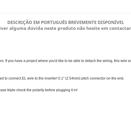
DESCRIÇÃO EM PORTUGUÊS BREVEMENTE DISPONÍVEL
tiver alguma dúvida neste produto não hesite em contactar
. If you have a project where you'd like to be able to detach the wiring, this wire wil
ired to connect EL wire to the inverter! 0.1" (2.54mm) pitch connector on the end.
ase triple-check the polarity before plugging it in!