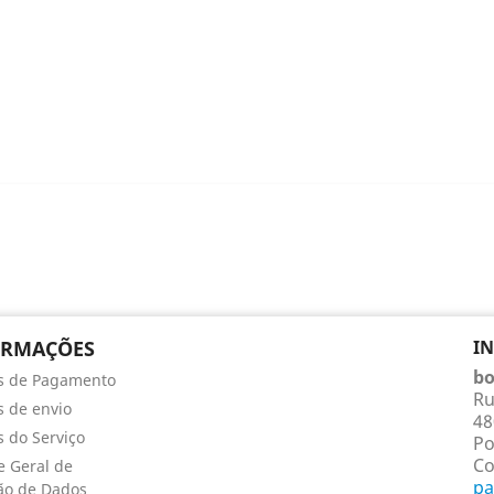
ORMAÇÕES
I
bo
s de Pagamento
Ru
 de envio
48
 do Serviço
Po
Co
 Geral de
pa
ão de Dados