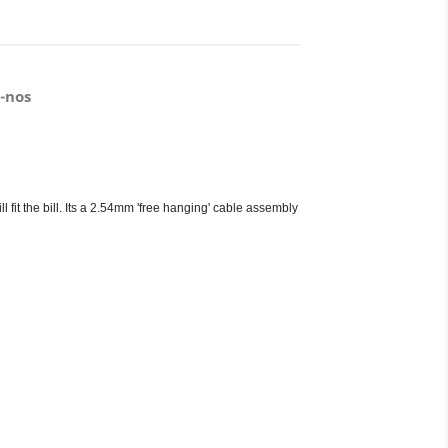
-nos
l fit the bill. Its a 2.54mm 'free hanging' cable assembly