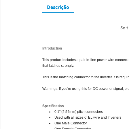
Descrição
Se 
Introduction
This product includes a pair in-line power wire connectors
that latches strongly.
This is the matching connector to the inverter. It is requ
Warnings: If you're using this for DC power or signal, ple
Specification
0.1" (2.54mm) pitch connectors
Used with all sizes of EL wire and Inverters
One Male Connector