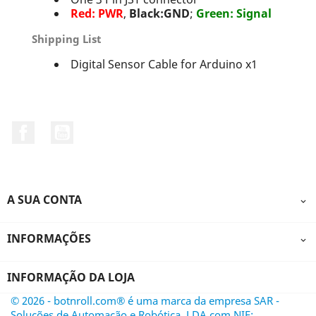
Red: PWR
,
Black:GND
;
Green: Signal
Shipping List
Digital Sensor Cable for Arduino x1
Facebook
YouTube
A SUA CONTA

INFORMAÇÕES

INFORMAÇÃO DA LOJA
© 2026 - botnroll.com® é uma marca da empresa SAR -
Soluções de Automação e Robótica, LDA com NIF: