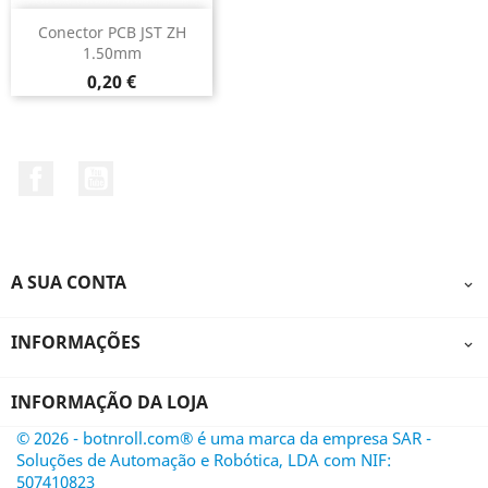
Conector PCB JST ZH
1.50mm
Preço
0,20 €
Facebook
YouTube
A SUA CONTA

INFORMAÇÕES

INFORMAÇÃO DA LOJA
© 2026 - botnroll.com® é uma marca da empresa SAR -
Soluções de Automação e Robótica, LDA com NIF:
507410823