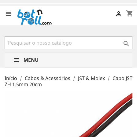
shopping_cart



MENU
Início
Cabos & Acessórios
JST & Molex
Cabo JST
ZH 1.5mm 20cm