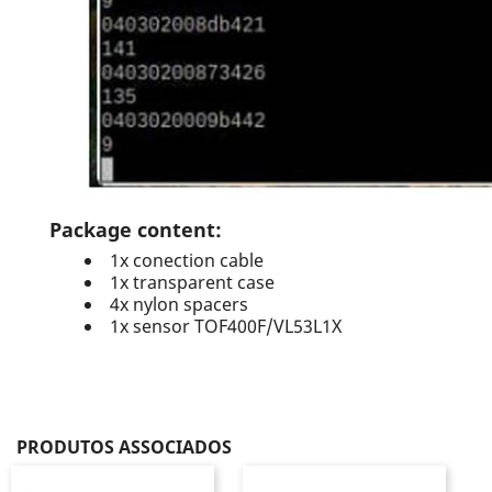
Package content:
1x conection cable
1x transparent case
4x nylon spacers
1x sensor TOF400F/VL53L1X
PRODUTOS ASSOCIADOS