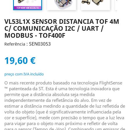
VL53L1X SENSOR DISTANCIA TOF 4M
C/ COMUNICAÇÃO I2C / UART /
MODBUS - TOF400F
: SEN03053
Referência
19,60 €
preço com IVA incluído
O mais recente produto baseado na tecnologia FlightSense
™ patenteada da ST.
Esta é uma tecnologia inovadora que
permite que a distância absoluta seja medida
independentemente da refletância do alvo.
Em vez de
estimar a distância medindo a quantidade de luz refletida de
volta do objeto (que é significativamente influenciada pela
cor e superfície), mede com precisão o tempo que a luz leva
para viajar para o objeto mais próximo e refletir de volta
para o sensor (Tempo de
-Voo).
Combinando um emissor de