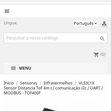

Língua:


(0)
shopping_cart
MENU
Início
Sensores
Infravermelhos
VL53L1X
Sensor Distancia ToF 4m c/ comunicação i2c / UART /
MODBUS - TOF400F