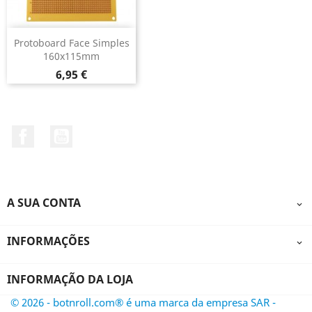
Protoboard Face Simples
160x115mm
Preço
6,95 €
Facebook
YouTube
A SUA CONTA

INFORMAÇÕES

INFORMAÇÃO DA LOJA
© 2026 - botnroll.com® é uma marca da empresa SAR -