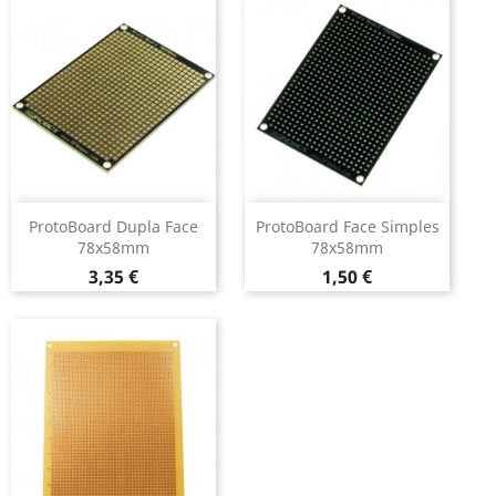
ProtoBoard Dupla Face
ProtoBoard Face Simples
78x58mm
78x58mm
Preço
Preço
3,35 €
1,50 €