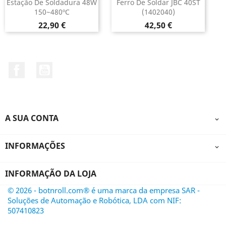
Estação De Soldadura 48W
Ferro De Soldar JBC 40ST
150~480ºC
(1402040)
Preço
Preço
22,90 €
42,50 €
Facebook
YouTube
A SUA CONTA

INFORMAÇÕES

INFORMAÇÃO DA LOJA
© 2026 - botnroll.com® é uma marca da empresa SAR -
Soluções de Automação e Robótica, LDA com NIF:
507410823