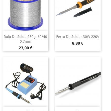
Rolo De Solda 250g, 60/40
Ferro De Soldar 30W 220V
0,7mm
Preço
8,80 €
Preço
23,00 €