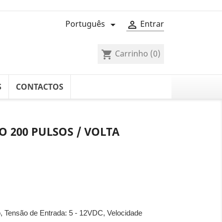
Português
Entrar


Carrinho
(0)
shopping_cart
S
CONTACTOS
 200 PULSOS / VOLTA
o,
Tensão de Entrada: 5 - 12VDC,
Velocidade