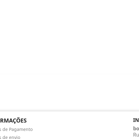
ORMAÇÕES
I
bo
s de Pagamento
Ru
 de envio