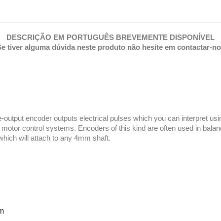
DESCRIÇÃO EM PORTUGUÊS BREVEMENTE DISPONÍVEL
e tiver alguma dúvida neste produto não hesite em contactar-n
-output encoder outputs electrical pulses which you can interpret using
o motor control systems. Encoders of this kind are often used in bala
hich will attach to any 4mm shaft.
m