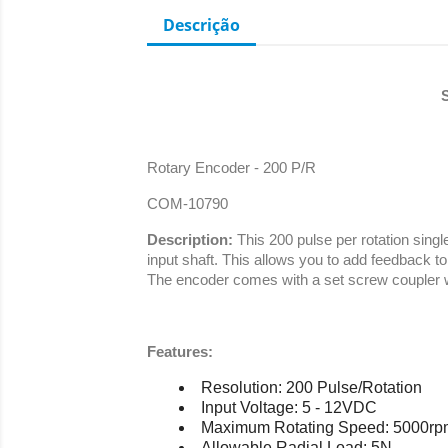
Descrição
S
Rotary Encoder - 200 P/R
COM-10790
Description:
This 200 pulse per rotation single
input shaft. This allows you to add feedback t
The encoder comes with a set screw coupler w
Features:
Resolution: 200 Pulse/Rotation
Input Voltage: 5 - 12VDC
Maximum Rotating Speed: 5000rp
Allowable Radial Load: 5N