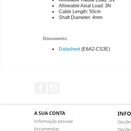
Allowable Axial Load: 3N
Cable Length: 50cm
Shaft Diameter: 4mm
Documents:
Datasheet
(E6A2-CS3E)
Facebook
YouTube
A SUA CONTA
INF
Informação pessoal
Opçõe
Encomendas
Opções