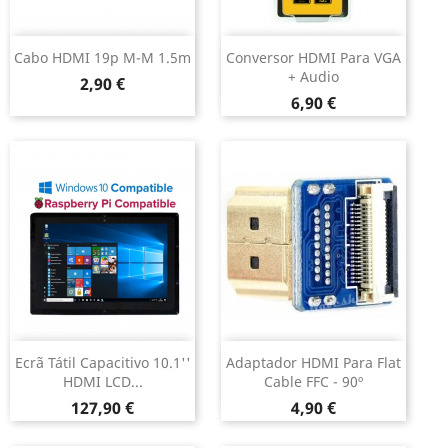
Cabo HDMI 19p M-M 1.5m
Conversor HDMI Para VGA
+ Audio
Preço
2,90 €
Preço
6,90 €
Ecrã Tátil Capacitivo 10.1''
Adaptador HDMI Para Flat
HDMI LCD...
Cable FFC - 90º
Preço
Preço
127,90 €
4,90 €