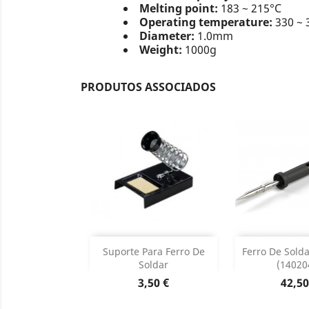
Melting point:
183 ~ 215°C
Operating temperature:
330 ~ 
Diameter:
1.0mm
Weight:
1000g
PRODUTOS ASSOCIADOS
Adicionar
Adicion

Suporte Para Ferro De
Ferro De Solda
Soldar
(14020
Dados do produto
Dados d


Preço
Preç
3,50 €
42,50