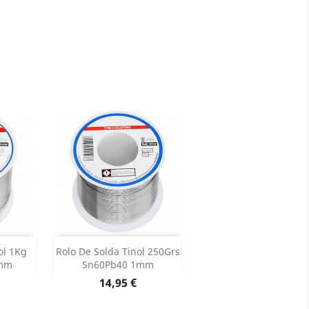
Adicionar


ol 1Kg
Rolo De Solda Tinol 250Grs
7mm
Sn60Pb40 1mm
roduto
Dados do produto

Preço
14,95 €