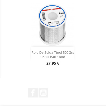
Adicionar

Rolo De Solda Tinol 500Grs
Sn60Pb40 1mm
Dados do produto

Preço
27,95 €
Facebook
YouTube