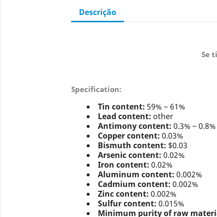
Descrição
Se t
Specification:
Tin content:
59% ~ 61%
Lead content:
other
Antimony content:
0.3% ~ 0.8%
Copper content:
0.03%
Bismuth content:
$0.03
Arsenic content:
0.02%
Iron content:
0.02%
Aluminum content:
0.002%
Cadmium content:
0.002%
Zinc content:
0.002%
Sulfur content:
0.015%
Minimum purity of raw materi