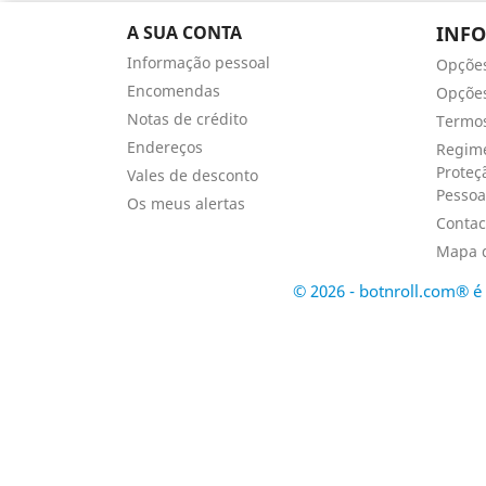
A SUA CONTA
INF
Informação pessoal
Opçõe
Encomendas
Opções
Notas de crédito
Termos
Endereços
Regime
Proteç
Vales de desconto
Pessoa
Os meus alertas
Contac
Mapa d
© 2026 - botnroll.com® 