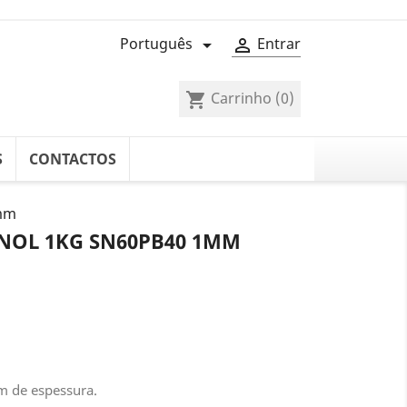
Português
Entrar


Carrinho
(0)
shopping_cart
S
CONTACTOS
1mm
INOL 1KG SN60PB40 1MM
m de espessura.