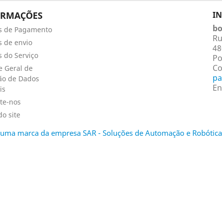
ORMAÇÕES
I
bo
s de Pagamento
Ru
 de envio
48
 do Serviço
Po
Co
 Geral de
pa
ão de Dados
En
is
te-nos
o site
é uma marca da empresa SAR - Soluções de Automação e Robótica