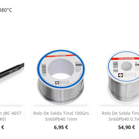
380°C
ar
Adicionar
Adicionar


r JBC 40ST
Rolo De Solda Tinol 100Grs
Rolo De Solda Tin
40)
Sn60Pb40 1mm
Sn60Pb40 0.
o produto
Dados do produto
Dados do p


o
Preço
Preço
 €
6,95 €
54,90 €