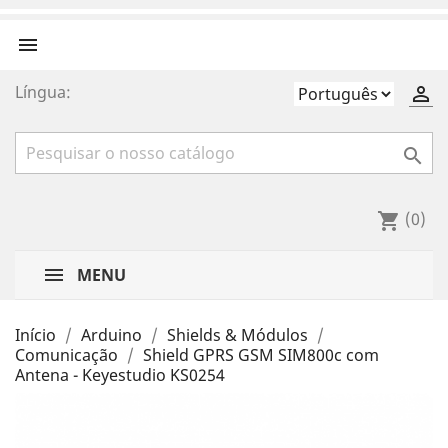

Língua:


(0)
shopping_cart
MENU
Início
Arduino
Shields & Módulos
Comunicação
Shield GPRS GSM SIM800c com
Antena - Keyestudio KS0254