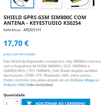
SHIELD GPRS GSM SIM800C COM
ANTENA - KEYESTUDIO KS0254
: ARD03191
Referência
17,70 €
preço com IVA incluído
Este Shield da Keyestudio incorpora o chip SIM800 e funcina
com a frequência de EGSM 900MHz / DCS 1800MHz e
GSM850 MHz / PCS 1900MHz. Este Shield dispões também
das funções: DTMF, FTP, Bluetooth, SMS, entre outros.
Podes controlar esta placa através de um
Arduino Mega
ou
Arduino UNO
(não incluídos)
.
Quantidade

ADICIONAR AO CARRINHO