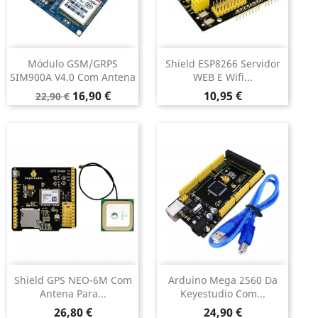
Módulo GSM/GRPS
Shield ESP8266 Servidor
SIM900A V4.0 Com Antena
WEB E Wifi...
Preço
Preço
Preço
16,90 €
10,95 €
22,90 €
normal
Shield GPS NEO-6M Com
Arduino Mega 2560 Da
Antena Para...
Keyestudio Com...
Preço
Preço
26,80 €
24,90 €