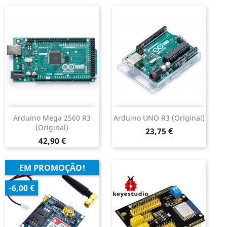
Arduino Mega 2560 R3
Arduino UNO R3 (original)
(original)
Preço
23,75 €
Preço
42,90 €
EM PROMOÇÃO!
-6,00 €