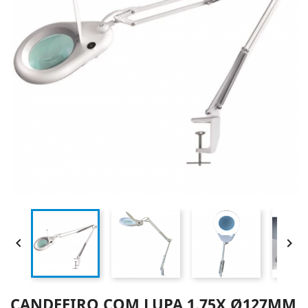


CANDEEIRO COM LUPA 1.75X Ø127MM