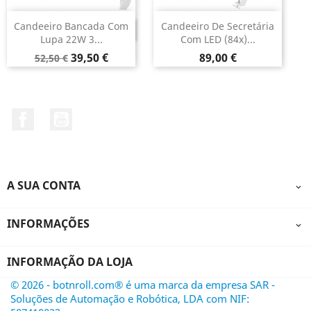
Candeeiro Bancada Com
Candeeiro De Secretária
DESCONTINUADO
Lupa 22W 3...
Com LED (84x)...
Preço
Preço
Preço
39,50 €
89,00 €
52,50 €
normal
Facebook
YouTube
A SUA CONTA

INFORMAÇÕES

INFORMAÇÃO DA LOJA
© 2026 - botnroll.com® é uma marca da empresa SAR -
Soluções de Automação e Robótica, LDA com NIF: