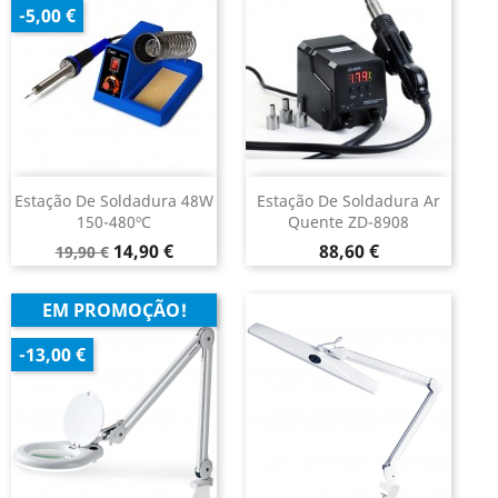
-5,00 €
Estação De Soldadura 48W
Estação De Soldadura Ar
150-480ºC
Quente ZD-8908
Preço
Preço
Preço
14,90 €
88,60 €
19,90 €
normal
EM PROMOÇÃO!
-13,00 €