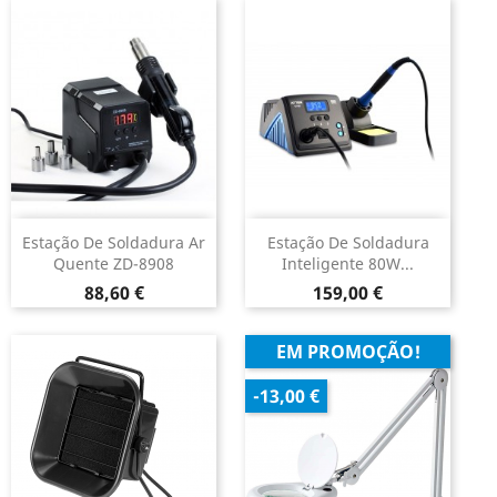
Estação De Soldadura Ar
Estação De Soldadura
Quente ZD-8908
Inteligente 80W...
Preço
Preço
88,60 €
159,00 €
EM PROMOÇÃO!
-13,00 €