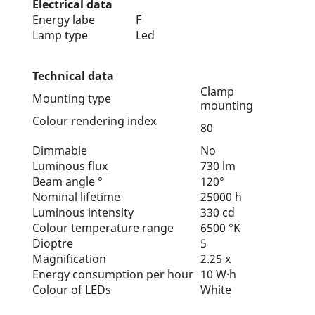
Electrical data
Energy labe
F
Lamp type
Led
Technical data
Clamp
Mounting type
mounting
Colour rendering index
80
Dimmable
No
Luminous flux
730 lm
Beam angle °
120°
Nominal lifetime
25000 h
Luminous intensity
330 cd
Colour temperature range
6500 °K
Dioptre
5
Magnification
2.25 x
Energy consumption per hour
10 W·h
Colour of LEDs
White