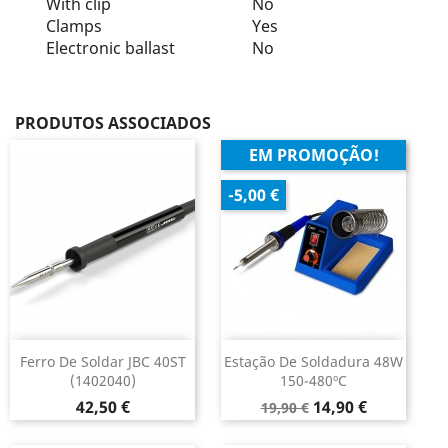
With clip
No
Clamps
Yes
Electronic ballast
No
PRODUTOS ASSOCIADOS
EM PROMOÇÃO!
-5,00 €
Ferro De Soldar JBC 40ST
Estação De Soldadura 48W
(1402040)
150-480ºC
Preço
Preço
Preço
42,50 €
14,90 €
19,90 €
normal