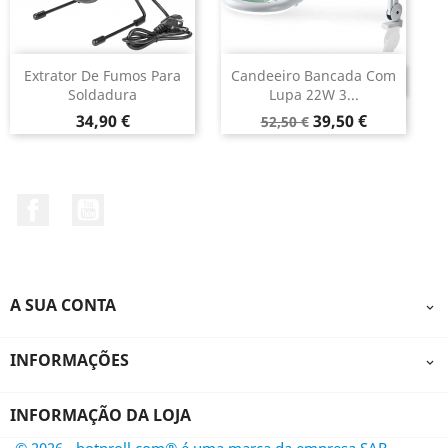
Extrator De Fumos Para
Candeeiro Bancada Com
DESCONTINUADO
Soldadura
Lupa 22W 3...
Preço
Preço
Preço
34,90 €
39,50 €
52,50 €
normal
Facebook
YouTube
A SUA CONTA

INFORMAÇÕES

INFORMAÇÃO DA LOJA
© 2026 - botnroll.com® é uma marca da empresa SAR -