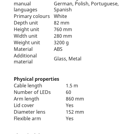
manual
German, Polish, Portuguese,
languages
Spanish
Primary colours
White
Depth unit
82 mm
Height unit
760 mm
Width unit
280 mm
Weight unit
3200 g
Material
ABS
Additional
Glass, Metal
material
Physical properties
Cable length
1.5 m
Number of LEDs
60
Arm length
860 mm
Lid cover
Yes
Diameter lens
152 mm
Flexible arm
Yes