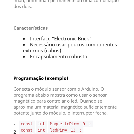
íman, umm iman permanente ou uma combinação
dos dois.
Características
Interface "Electronic Brick"
Necessário usar poucos componentes
externos (cabos)
Encapsulamento robusto
Programação (exemplo)
Conecta o módulo sensor com o Arduino. O
programa abaixo mostra como usar o senosr
magnético para controlar o led. Quando se
aproxima um material magnético suficientemente
potente junto do módulo, o interruptor fecha.
const
int
MagneticPin=
9
;
1
const
int
ledPin=
13
;
2