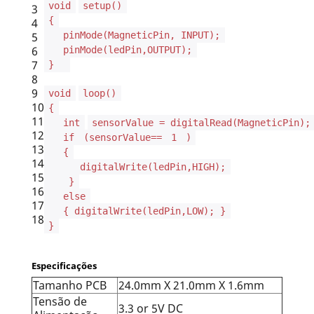
void
setup()
3
{
4
5
pinMode(MagneticPin, INPUT);
6
pinMode(ledPin,OUTPUT);
7
}
8
9
void
loop()
10
{
11
int
sensorValue = digitalRead(MagneticPin);
12
if
(sensorValue==
1
)
13
{
14
digitalWrite(ledPin,HIGH);
15
}
16
else
17
{ digitalWrite(ledPin,LOW); }
18
}
Especificações
Tamanho PCB
24.0mm X 21.0mm X 1.6mm
Tensão de
3.3 or 5V DC