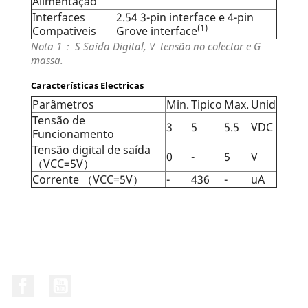
Alimentação
Interfaces
2.54 3-pin interface e 4-pin
(1)
Compativeis
Grove interface
Nota 1
：
S Saída Digital, V tensão no colector
e G
massa.
Características Electricas
Parâmetros
Min.
Tipico
Max.
Unid
Tensão de
3
5
5.5
VDC
Funcionamento
Tensão digital de saída
0
-
5
V
（
VCC=5V
）
Corrente
（
VCC=5V
）
-
436
-
uA
Facebook
YouTube