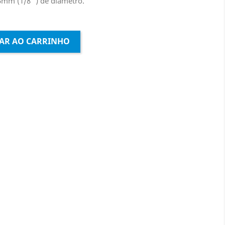
5mm (1/8'') de diâmetro.
AR AO CARRINHO