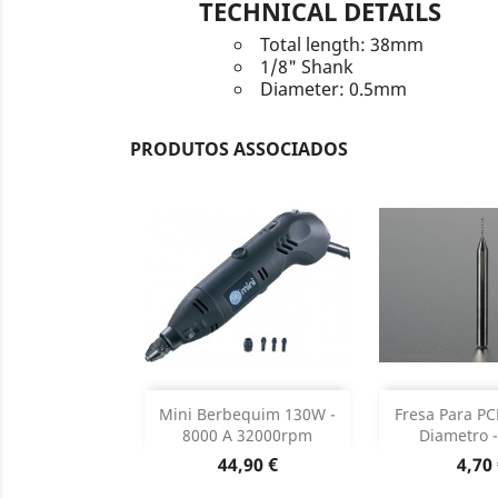
TECHNICAL DETAILS
Total length: 38mm
1/8" Shank
Diameter: 0.5mm
PRODUTOS ASSOCIADOS
Adicionar
Sem 


Mini Berbequim 130W -
Fresa Para P
8000 A 32000rpm
Diametro - 
Dados do produto

Preço
Preç
44,90 €
4,70