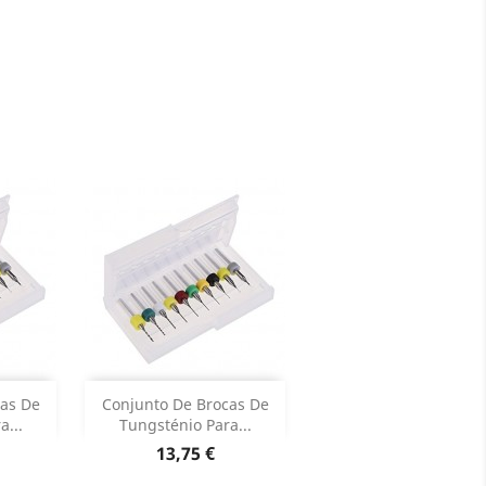
Adicionar


as De
Conjunto De Brocas De
a...
Tungsténio Para...
roduto
Dados do produto

Preço
13,75 €