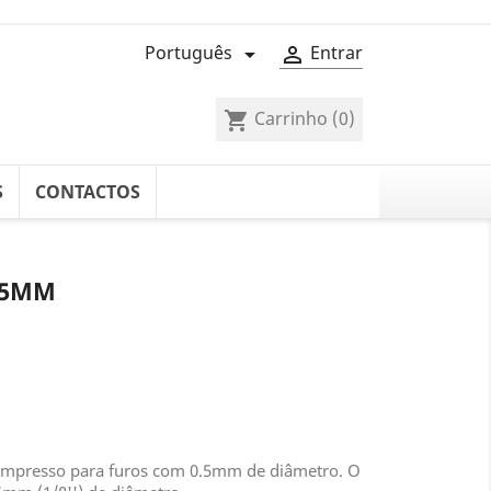
Português
Entrar


Carrinho
(0)
shopping_cart
S
CONTACTOS
0.5MM
o Impresso para furos com 0.5mm de diâmetro. O