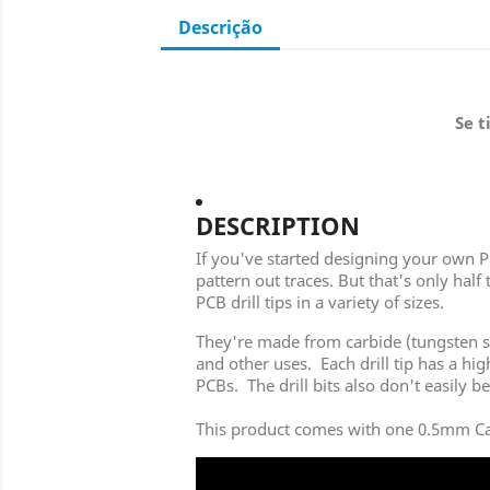
Descrição
Se t
DESCRIPTION
If you've started designing your own 
pattern out traces. But that's only half
PCB drill tips in a variety of sizes.
They're made from carbide (tungsten st
and other uses. Each drill tip has a h
PCBs. The drill bits also don't easily 
This product comes with one 0.5mm Carbi