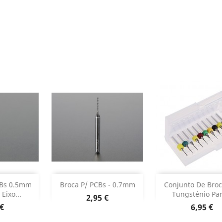
stock
Sem stock
Adicionar

CBs 0.5mm
Broca P/ PCBs - 0.7mm
Conjunto De Broc
Eixo...
Tungsténio Par
Preço
2,95 €
Dados do p

o
Preço
 €
6,95 €