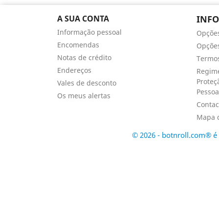
A SUA CONTA
INF
Informação pessoal
Opçõe
Encomendas
Opções
Notas de crédito
Termos
Endereços
Regime
Proteç
Vales de desconto
Pessoa
Os meus alertas
Contac
Mapa d
© 2026 - botnroll.com® 