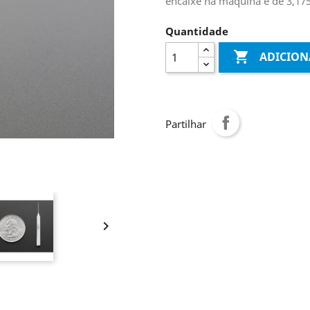
encaixe na máquina é de 3,17
Quantidade

ADICION
Partilhar
