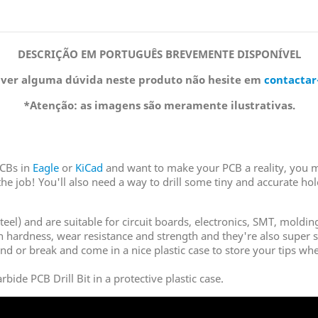
DESCRIÇÃO EM PORTUGUÊS BREVEMENTE DISPONÍVEL
iver alguma dúvida neste produto não hesite em
contactar
*Atenção: as imagens são meramente ilustrativas.
PCBs in
Eagle
or
KiCad
and want to make your PCB a reality, you m
 the job! You'll also need a way to drill some tiny and accurate ho
eel) and are suitable for circuit boards, electronics, SMT, moldi
igh hardness, wear resistance and strength and they're also super
bend or break and come in a nice plastic case to store your tips w
de PCB Drill Bit in a protective plastic case.