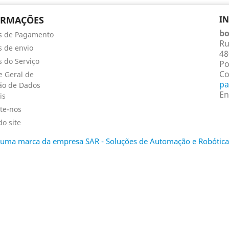
ORMAÇÕES
I
bo
s de Pagamento
Ru
 de envio
48
 do Serviço
Po
Co
 Geral de
pa
ão de Dados
En
is
te-nos
o site
é uma marca da empresa SAR - Soluções de Automação e Robótica