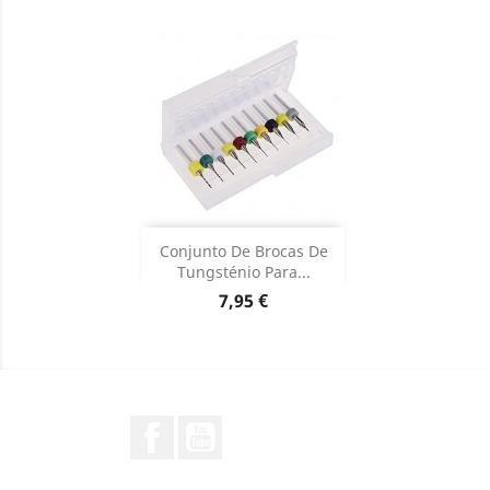
Adicionar

Conjunto De Brocas De
Tungsténio Para...
Dados do produto

Preço
7,95 €
Facebook
YouTube