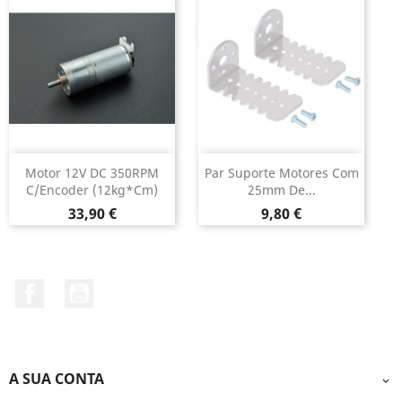
Motor 12V DC 350RPM
Par Suporte Motores Com
C/Encoder (12kg*cm)
25mm De...
Preço
Preço
33,90 €
9,80 €
Facebook
YouTube
A SUA CONTA
