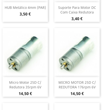
HUB Metálico 4mm (PAR)
Suporte Para Motor DC
Com Caixa Redutora
Preço
3,50 €
Preço
3,40 €
Micro Motor 25D C/
MICRO MOTOR 25D C/
Redutora 35rpm 6V
REDUTORA 176rpm 6V
Preço
Preço
14,50 €
14,50 €