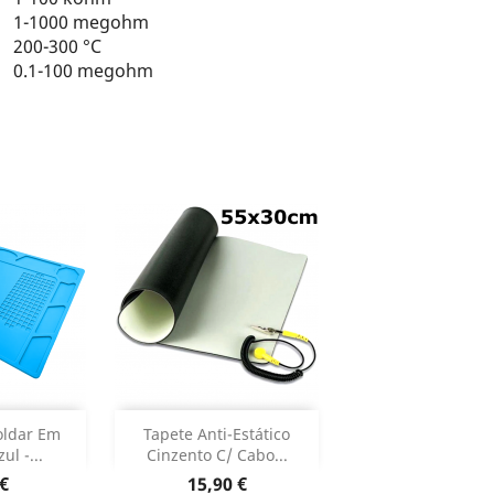
1-1000 megohm
200-300 °C
0.1-100 megohm
ar
Adicionar


oldar Em
Tapete Anti-Estático
ul -...
Cinzento C/ Cabo...
o produto
Dados do produto

o
Preço
 €
15,90 €