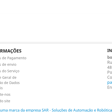
ORMAÇÕES
I
bo
s de Pagamento
Ru
 de envio
48
 do Serviço
Po
Co
 Geral de
pa
ão de Dados
En
is
te-nos
o site
é uma marca da empresa SAR - Soluções de Automação e Robótica