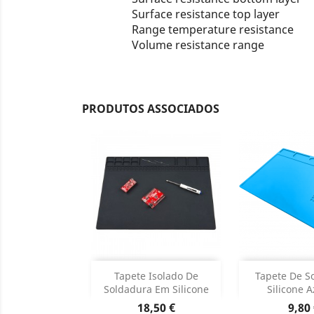
Surface resistance top layer
Range temperature resistance
Volume resistance range
PRODUTOS ASSOCIADOS
Adicionar
Adicion

Tapete Isolado De
Tapete De S
Soldadura Em Silicone
Silicone Az
Dados do produto
Dados d


Preço
Preç
18,50 €
9,80