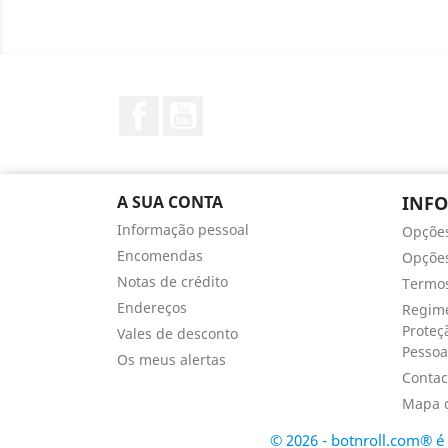
Facebook
YouTube
A SUA CONTA
INF
Informação pessoal
Opçõe
Encomendas
Opções
Notas de crédito
Termos
Endereços
Regime
Proteç
Vales de desconto
Pessoa
Os meus alertas
Contac
Mapa d
© 2026 - botnroll.com® 