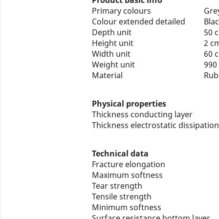
Product basic info
Primary colours
Gre
Colour extended detailed
Blac
Depth unit
50 
Height unit
2 c
Width unit
60 
Weight unit
990
Material
Rub
Physical properties
Thickness conducting layer
Thickness electrostatic dissipat
Technical data
Fracture elongation
Maximum softness
Tear strength
Tensile strength
Minimum softness
Surface resistance bottom lay