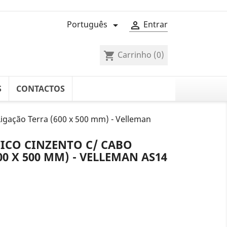
Português
Entrar


Carrinho
(0)
shopping_cart
S
CONTACTOS
Ligação Terra (600 x 500 mm) - Velleman
TICO CINZENTO C/ CABO
0 X 500 MM) - VELLEMAN AS14