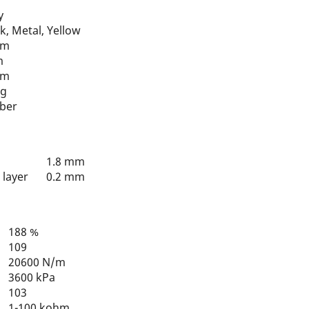
y
k, Metal, Yellow
cm
m
cm
 g
ber
1.8 mm
ion layer
0.2 mm
188 %
109
20600 N/m
3600 kPa
103
er
1-100 kohm