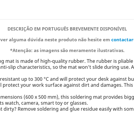
DESCRIÇÃO EM PORTUGUÊS BREVEMENTE DISPONÍVEL
iver alguma dúvida neste produto não hesite em
contactar
*Atenção: as imagens são meramente ilustrativas.
ing mat is made of high-quality rubber. The rubber is pliabl
i-slip characteristics, so the mat won't slide during use. Af
-resistant up to 300 °C and will protect your desk against 
ll protect your work surface against dirt and damages. This
dimensions (600 x 500 mm), this soldering mat provides bigg
ts watch, camera, smart toy or glasses.
at dirty? Remove soldering and glue residue easily with som