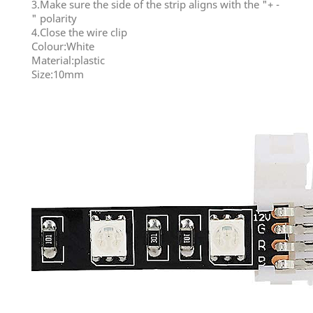
3.Make sure the side of the strip aligns with the "+ -
" polarity
4.Close the wire clip
Colour:White
Material:plastic
Size:10mm