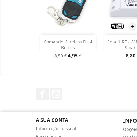
Adicionar
Sem 


Comando Wireless De 4
Sonoff RF - Wi
Botões
Smart.
Dados do produto

Preço
Preço
Preç
4,95 €
8,80
8,50 €
normal
Facebook
YouTube
A SUA CONTA
INF
Informação pessoal
Opçõe
Encomendas