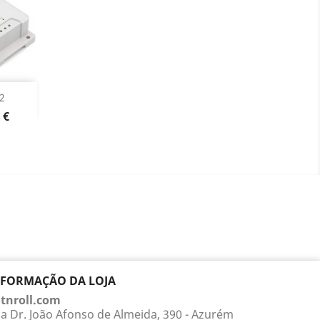
ck
2
o
 €
NFORMAÇÃO DA LOJA
tnroll.com
a Dr. João Afonso de Almeida, 390 - Azurém