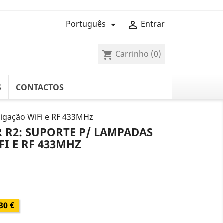
Português
Entrar


Carrinho
(0)
shopping_cart
S
CONTACTOS
ligação WiFi e RF 433MHz
 R2: SUPORTE P/ LAMPADAS
FI E RF 433MHZ
30 €