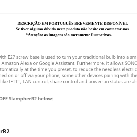
DESCRIÇÃO EM PORTUGUÊS BREVEMENTE DISPONÍVEL
Se tiver alguma dúvida neste produto não hesite em contactar-nos.
*Atenção: as imagens são meramente ilustrativas.
 E27 screw base is used to turn your traditional bulb into a smart
h Amazon Alexa or Google Assistant. Furthermore, it allows SONO
utomatically at the time you preset, to reduce the needless elect
ed on or off via your phone, some other devices pairing with the
 like IFTTT, LAN control, share control and power-on status are al
NOFF SlampherR2 below:
erR2