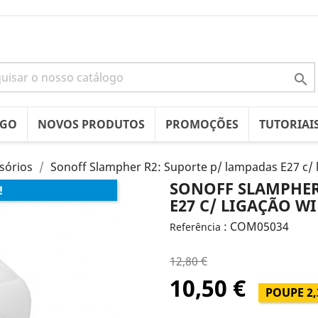

OGO
NOVOS PRODUTOS
PROMOÇÕES
TUTORIAI
sórios
Sonoff Slampher R2: Suporte p/ lampadas E27 c/ 
SONOFF SLAMPHER
!
E27 C/ LIGAÇÃO WI
: COM05034
Referência
12,80 €
10,50 €
POUPE 2,