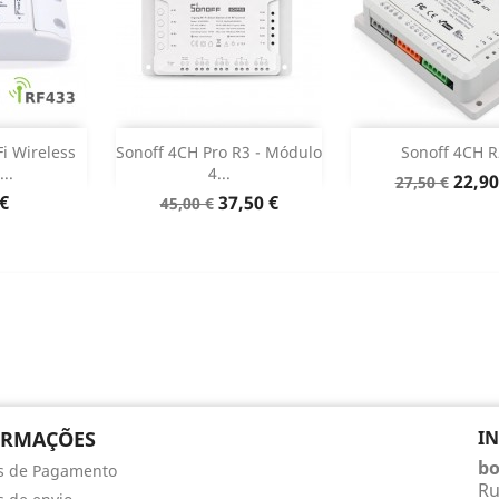
stock
Sem stock
Sem sto


Fi Wireless
Sonoff 4CH Pro R3 - Módulo
Sonoff 4CH R
..
4...
Preço
Preç
22,90
27,50 €
o
Preço
Preço
 €
37,50 €
normal
45,00 €
normal
ORMAÇÕES
I
bo
s de Pagamento
Ru