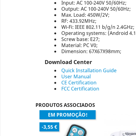
Input: AC 100-240V 50/60Hz;
Output: AC 100-240V 50/60Hz;
Max. Load: 450W/2V;
RF: 433.92MHz;
Wi-Fi: IEEE 802.11 b/g/n 2.4GHz;
Operating systems: (Android 4.1 
Screw base: E27;
Material: PC V0;
Dimension: 67X67X98mm;
Download Center
Quick Installation Guide
User Manual
CE Certification
FCC Certification
PRODUTOS ASSOCIADOS
EM PROMOÇÃO!
-3,55 €