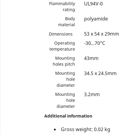
UL94V-0
Flammability
rating
polyamide
Body
material
53 x 54 x 29mm
Dimensions
-30...70°C
Operating
temperature
43mm
Mounting
holes pitch
34.5 x 24.5mm
Mounting
hole
diameter
3.2mm
Mounting
hole
diameter
Additional information
Gross weight: 0.02 kg