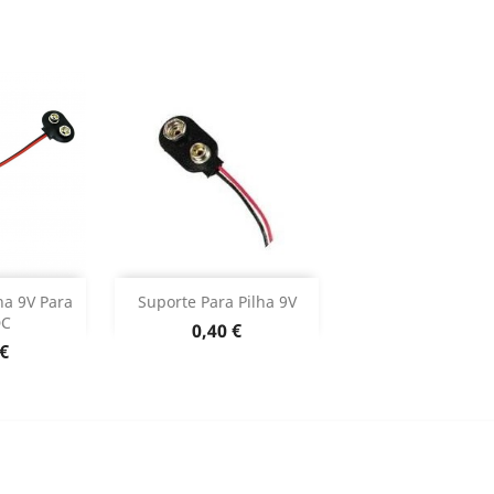
ar
Adicionar


ha 9V Para
Suporte Para Pilha 9V
DC
Preço
0,40 €
o produto
Dados do produto

o
 €