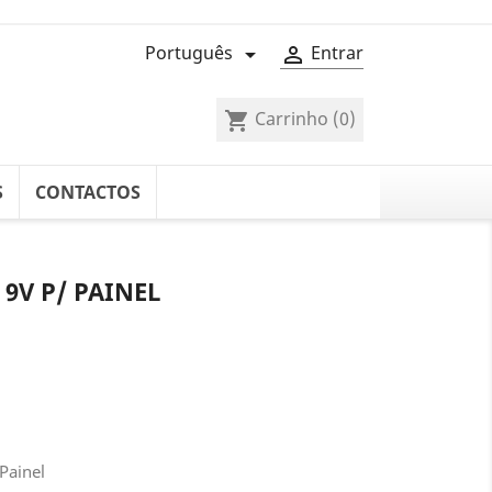
Português
Entrar


Carrinho
(0)
shopping_cart
S
CONTACTOS
9V P/ PAINEL
Painel