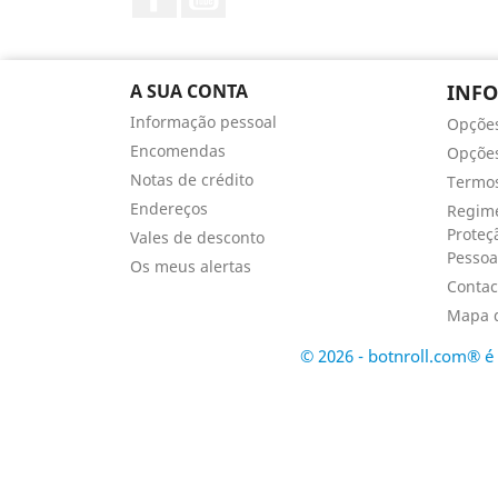
A SUA CONTA
INF
Informação pessoal
Opçõe
Encomendas
Opções
Notas de crédito
Termos
Endereços
Regime
Proteç
Vales de desconto
Pessoa
Os meus alertas
Contac
Mapa d
© 2026 - botnroll.com® 