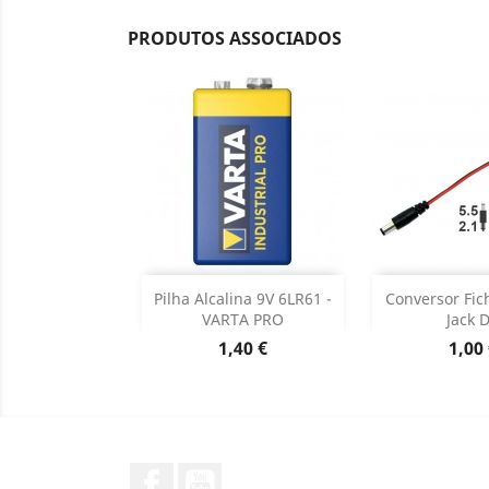
PRODUTOS ASSOCIADOS
Adicionar
Adicion

Pilha Alcalina 9V 6LR61 -
Conversor Fic
VARTA PRO
Jack 
Dados do produto
Dados d


Preço
Preç
1,40 €
1,00
Facebook
YouTube