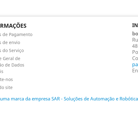
ORMAÇÕES
I
bo
s de Pagamento
Ru
 de envio
48
 do Serviço
Po
Co
 Geral de
pa
ão de Dados
En
is
te-nos
o site
é uma marca da empresa SAR - Soluções de Automação e Robótica