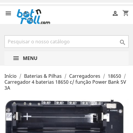
shopping_cart



MENU
Início
Baterias & Pilhas
Carregadores
18650
Carregador 4 baterias 18650 c/ função Power Bank 5V
3A