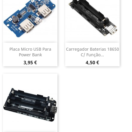
Placa Micro USB Para
Carregador Baterias 18650
Power Bank
C/ Função...
Preço
Preço
3,95 €
4,50 €