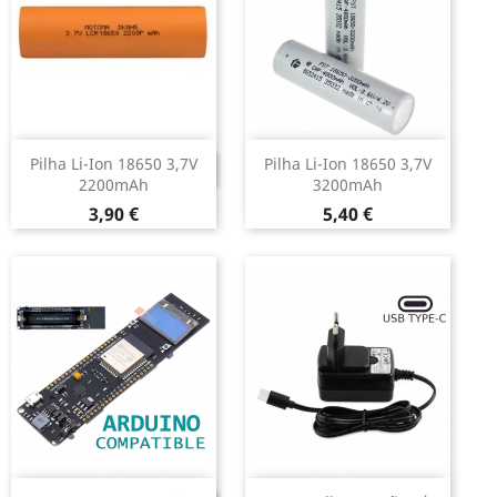
Pilha Li-Ion 18650 3,7V
Pilha Li-Ion 18650 3,7V
DESCONTINUADO
2200mAh
3200mAh
Preço
Preço
3,90 €
5,40 €