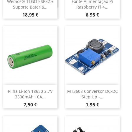
Wemos® TTGO ESP32 +
Fonte Alimentação P/
DESCONTINUADO
Suporte Bateria...
Raspberry Pi 4...
Preço
Preço
18,95 €
6,95 €
Pilha Li-Ion 18650 3.7V
MT3608 Conversor DC-DC
3500mAh 10A...
Step Up -...
Preço
Preço
7,50 €
1,95 €