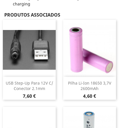
charging
PRODUTOS ASSOCIADOS
USB Step-Up Para 12V C/
Pilha Li-Ion 18650 3,7V
Conector 2.1mm
2600mAh
Preço
Preço
7,60 €
4,60 €