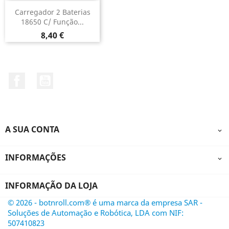
Carregador 2 Baterias
18650 C/ Função...
Preço
8,40 €
Facebook
YouTube
A SUA CONTA

INFORMAÇÕES

INFORMAÇÃO DA LOJA
© 2026 - botnroll.com® é uma marca da empresa SAR -
Soluções de Automação e Robótica, LDA com NIF:
507410823